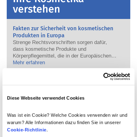
verstehen
Fakten zur Sicherheit von kosmetischen
Produkten in Europa
Strenge Rechtsvorschriften sorgen dafür,
dass kosmetische Produkte und
Körperpflegemittel, die in der Europäischen
Union verkauft werden, sicher für die
Mehr erfahren
Anwendung am Menschen sind. Die
Kann Kosmetik endokrine Disruptoren
Kosmetikhersteller sowie nationale und
enthalten?
europäische Regulierungsbehörden tragen
Einige in kosmetischen Mitteln verwendete
gemeinsam die Verantwortung für die
Inhaltsstoffe werden manchmal als „endokrine
Sicherheit von kosmetischen Produkten.
Diese Webseite verwendet Cookies
Disruptoren“ bezeichnet, weil sie das
Potenzial haben, einige der Eigenschaften
Mehr erfahren
unserer Hormone nachzuahmen. Aber: Nur
Was ist ein Cookie? Welche Cookies verwenden wir und
Werden kosmetische Produkte an Tieren
weil etwas das Potenzial hat, ein Hormon zu
warum? Alle Informationen dazu finden Sie in unserer
getestet? Nein!
imitieren, heißt das nicht, dass es unser
Cookie-Richtlinie
.
In der Europäischen Union sind Tierversuche
Hormonsystem auch tatsächlich stören wird.