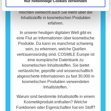
Nur notwendige Cookies verwenden
über sieben verschiedene kosmetische
Produkte. Ist das bei Ihnen auch so? Dann
möchten vielleicht auch Sie mehr über die
Inhaltsstoffe in kosmetischen Produkten
erfahren.
In unserer heutigen digitalen Welt gibt es
eine Flut an Informationen über kosmetische
Produkte. Da kann es manchmal schwierig
sein, zu erkennen, welche Quellen
vertrauenswürdig sind. COSMILE Europe ist
eine europäische Datenbank zu
kosmetischen Inhaltsstoffen. Sie bietet
verlässliche, geprüfte und wissenschaftlich
abgesicherte Informationen zu fast 30.000 in
kosmetischen Produkten verwendeten
Inhaltsstoffen.
Warum sind bestimmte Inhaltsstoffe in einem
Kosmetikprodukt enthalten? Welche
Funktionen oder Eigenschaften hat ein Stoff?