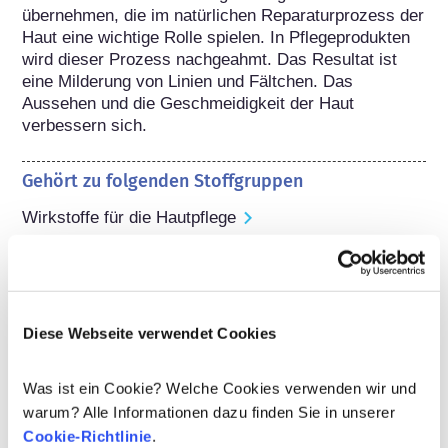
übernehmen, die im natürlichen Reparaturprozess der 
Haut eine wichtige Rolle spielen. In Pflegeprodukten 
wird dieser Prozess nachgeahmt. Das Resultat ist 
eine Milderung von Linien und Fältchen. Das 
Aussehen und die Geschmeidigkeit der Haut 
verbessern sich.
Gehört zu folgenden Stoffgruppen
Wirkstoffe für die Hautpflege
Regulierung von Kosmetika
Die Inhaltsstoffe von kosmetischen Mitteln 
unterliegen gesetzlichen Regelungen. Bitte beachten 
Diese Webseite verwendet Cookies
Sie, dass für kosmetische Inhaltsstoffe außerhalb der 
EU andere Vorschriften gelten können.
Was ist ein Cookie? Welche Cookies verwenden wir und
warum? Alle Informationen dazu finden Sie in unserer
Cookie-Richtlinie
.