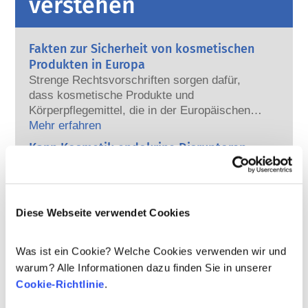
verstehen
Fakten zur Sicherheit von kosmetischen
Produkten in Europa
Strenge Rechtsvorschriften sorgen dafür,
dass kosmetische Produkte und
Körperpflegemittel, die in der Europäischen
Union verkauft werden, sicher für die
Mehr erfahren
Anwendung am Menschen sind. Die
Kann Kosmetik endokrine Disruptoren
Kosmetikhersteller sowie nationale und
enthalten?
europäische Regulierungsbehörden tragen
Einige in kosmetischen Mitteln verwendete
gemeinsam die Verantwortung für die
Inhaltsstoffe werden manchmal als „endokrine
Sicherheit von kosmetischen Produkten.
Disruptoren“ bezeichnet, weil sie das
Diese Webseite verwendet Cookies
Potenzial haben, einige der Eigenschaften
Mehr erfahren
unserer Hormone nachzuahmen. Aber: Nur
Werden kosmetische Produkte an Tieren
Was ist ein Cookie? Welche Cookies verwenden wir und
weil etwas das Potenzial hat, ein Hormon zu
getestet? Nein!
warum? Alle Informationen dazu finden Sie in unserer
imitieren, heißt das nicht, dass es unser
In der Europäischen Union sind Tierversuche
Cookie-Richtlinie
.
Hormonsystem auch tatsächlich stören wird.
für Kosmetik seit 2013 vollständig verboten. In
Viele Stoffe, auch natürliche, ahmen Hormone