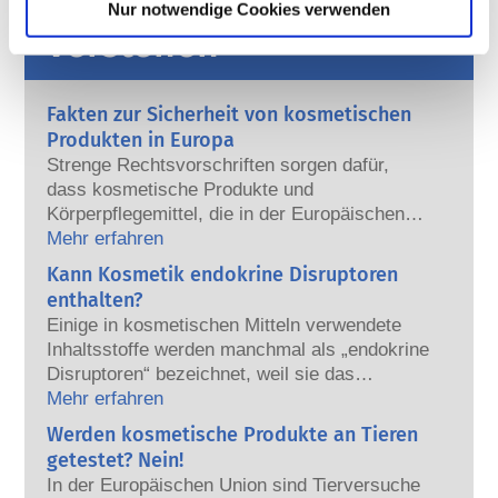
Ihre Kosmetika
Nur notwendige Cookies verwenden
verstehen
Fakten zur Sicherheit von kosmetischen
Produkten in Europa
Strenge Rechtsvorschriften sorgen dafür,
dass kosmetische Produkte und
Körperpflegemittel, die in der Europäischen
Union verkauft werden, sicher für die
Mehr erfahren
Anwendung am Menschen sind. Die
Kann Kosmetik endokrine Disruptoren
Kosmetikhersteller sowie nationale und
enthalten?
europäische Regulierungsbehörden tragen
Einige in kosmetischen Mitteln verwendete
gemeinsam die Verantwortung für die
Inhaltsstoffe werden manchmal als „endokrine
Sicherheit von kosmetischen Produkten.
Disruptoren“ bezeichnet, weil sie das
Potenzial haben, einige der Eigenschaften
Mehr erfahren
unserer Hormone nachzuahmen. Aber: Nur
Werden kosmetische Produkte an Tieren
weil etwas das Potenzial hat, ein Hormon zu
getestet? Nein!
imitieren, heißt das nicht, dass es unser
In der Europäischen Union sind Tierversuche
Hormonsystem auch tatsächlich stören wird.