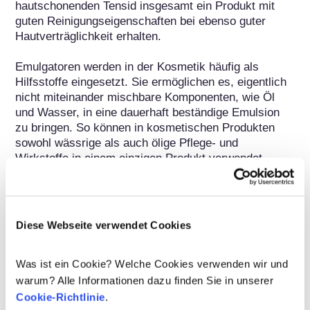
hautschonenden Tensid insgesamt ein Produkt mit 
guten Reinigungseigenschaften bei ebenso guter 
Hautverträglichkeit erhalten.

Emulgatoren werden in der Kosmetik häufig als 
Hilfsstoffe eingesetzt. Sie ermöglichen es, eigentlich 
nicht miteinander mischbare Komponenten, wie Öl 
und Wasser, in eine dauerhaft beständige Emulsion 
zu bringen. So können in kosmetischen Produkten 
sowohl wässrige als auch ölige Pflege- und 
Wirkstoffe in einem einzigen Produkt verwendet 
werden. Emulgatoren sind dazu in der Lage, da ihre 
Moleküle aus einem fettliebenden (lipophilen) und 
einem wasserliebenden (hydrophilen) Teil bestehen. 
Damit können sie die Grenzflächenspannung, die 
Diese Webseite verwendet Cookies
eigentlich zwischen zwei unverträglichen Stoffen wie 
Fett und Wasser besteht, vermindern. Emulgatoren 
Was ist ein Cookie? Welche Cookies verwenden wir und
werden insbesondere für Cremes, Lotionen und 
Reinigungsmittel eingesetzt. Inzwischen sind 
warum? Alle Informationen dazu finden Sie in unserer
Emulgatoren allerdings weit mehr als nur Hilfsstoffe, 
Cookie-Richtlinie
.