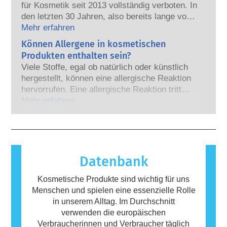
für Kosmetik seit 2013 vollständig verboten. In
Viele Stoffe, auch natürliche, ahmen Hormone
den letzten 30 Jahren, also bereits lange vor
nach, aber nur bei sehr wenigen – und dabei
dem Verbot, hat die Kosmetik- und
Mehr erfahren
handelt es sich zumeist um wirksame
Körperpflegebranche viel in Forschung und
Können Allergene in kosmetischen
Arzneimittel – wurde jemals eine Störung des
Entwicklung investiert, um Alternativen zu
Hormonsystems nachgewiesen. Die strengen
Produkten enthalten sein?
Tierversuchen für die Bewertung der
Sicherheitsbewertungen der kosmetischen
Viele Stoffe, egal ob natürlich oder künstlich
Sicherheit von Kosmetik-Inhaltsstoffen und -
Produkte durch qualifizierte wissenschaftliche
hergestellt, können eine allergische Reaktion
Produkten zu entwickeln.
Experten, zu denen die Unternehmen
hervorrufen. Eine allergische Reaktion tritt
gesetzlich verpflichtet sind, decken alle
auf, wenn das Immunsystem einer Person auf
Mehr erfahren
potenziellen Risiken ab, einschließlich
Stoffe reagiert, die für die meisten Menschen
möglicher Störungen des Hormonsystems.
harmlos sind. Ein Stoff, der eine allergische
Reaktion hervorruft, wird als Allergen
bezeichnet. Kosmetika und
Körperpflegeprodukte können Inhaltsstoffe
Datenbank
enthalten, die bei manchen Menschen eine
Allergie auslösen können. Das bedeutet
Kosmetische Produkte sind wichtig für uns
jedoch nicht, dass das Produkt für andere
Menschen und spielen eine essenzielle Rolle
Personen nicht sicher ist.
in unserem Alltag. Im Durchschnitt
verwenden die europäischen
Verbraucherinnen und Verbraucher täglich