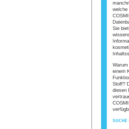
manchma
welche 
COSMIL
Datenba
Sie bie
wissens
Informa
kosmet
Inhaltss
Warum s
einem 
Funktio
Stoff? 
diesen 
vertrau
COSMIL
verfügb
SUCHE 