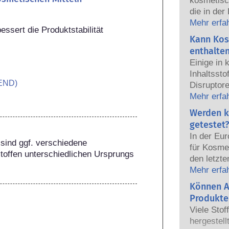
kosmetisc
die in der
sicher fü
Mehr erfa
essert die Produktstabilität
Die Kosmet
Kann Kos
europäisc
enthalte
gemeinsam
Einige in
Sicherhei
Inhaltsst
END)
Disruptore
haben, ei
Mehr erfa
Hormone n
Werden k
das Potenz
getestet?
heißt das
In der Eu
auch tatsä
sind ggf. verschiedene 
für Kosmet
natürlich
toffen unterschiedlichen Ursprungs 
den letzte
sehr wenig
dem Verbo
Mehr erfa
zumeist u
Körperpfl
Können A
jemals ei
Entwicklun
nachgewie
Produkte
Tierversuc
Sicherhei
Viele Stof
von Kosme
Produkte d
hergestell
entwickeln