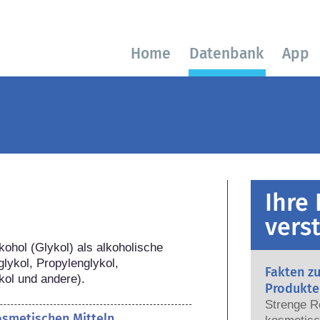
Home
Datenbank
App
Ihre
vers
ohol (Glykol) als alkoholische 
lykol, Propylenglykol, 
Fakten z
kol und andere).
Produkte
Strenge R
kosmetischen Mitteln