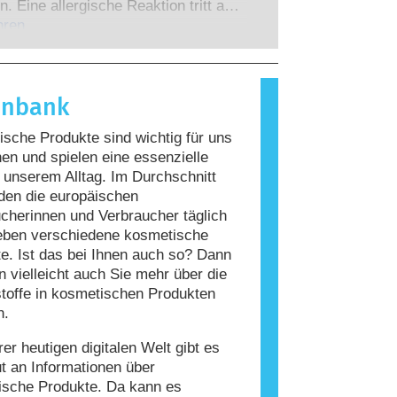
 zu denen die Unternehmen
n. Eine allergische Reaktion tritt auf,
 verpflichtet sind, decken alle
Immunsystem einer Person auf
hren
en Risiken ab, einschließlich
giert, die für die meisten Menschen
 Störungen des Hormonsystems.
nd. Ein Stoff, der eine allergische
ervorruft, wird als Allergen
enbank
t. Kosmetika und
geprodukte können Inhaltsstoffe
sche Produkte sind wichtig für uns
, die bei manchen Menschen eine
n und spielen eine essenzielle
auslösen können. Das bedeutet jedoch
n unserem Alltag. Im Durchschnitt
ss das Produkt für andere Personen
den die europäischen
r ist.
cherinnen und Verbraucher täglich
eben verschiedene kosmetische
e. Ist das bei Ihnen auch so? Dann
 vielleicht auch Sie mehr über die
stoffe in kosmetischen Produkten
n.
rer heutigen digitalen Welt gibt es
ut an Informationen über
ische Produkte. Da kann es