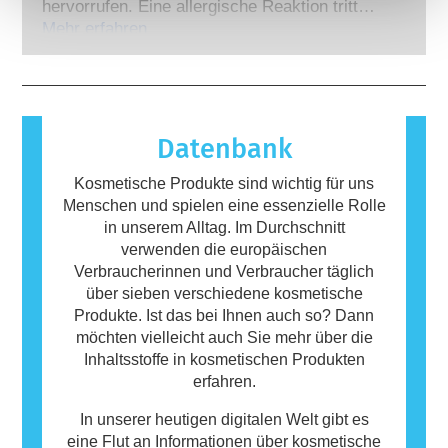
Experten, zu denen die Unternehmen
hervorrufen. Eine allergische Reaktion tritt
gesetzlich verpflichtet sind, decken alle
auf, wenn das Immunsystem einer Person auf
Mehr erfahren
potenziellen Risiken ab, einschließlich
Stoffe reagiert, die für die meisten Menschen
möglicher Störungen des Hormonsystems.
harmlos sind. Ein Stoff, der eine allergische
Reaktion hervorruft, wird als Allergen
bezeichnet. Kosmetika und
Körperpflegeprodukte können Inhaltsstoffe
Datenbank
enthalten, die bei manchen Menschen eine
Allergie auslösen können. Das bedeutet
Kosmetische Produkte sind wichtig für uns
jedoch nicht, dass das Produkt für andere
Menschen und spielen eine essenzielle Rolle
Personen nicht sicher ist.
in unserem Alltag. Im Durchschnitt
verwenden die europäischen
Verbraucherinnen und Verbraucher täglich
über sieben verschiedene kosmetische
Produkte. Ist das bei Ihnen auch so? Dann
möchten vielleicht auch Sie mehr über die
Inhaltsstoffe in kosmetischen Produkten
erfahren.
In unserer heutigen digitalen Welt gibt es
eine Flut an Informationen über kosmetische