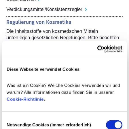
Verdickungsmittel/Konsistenzregler
Regulierung von Kosmetika
Die Inhaltsstoffe von kosmetischen Mitteln 
unterliegen gesetzlichen Regelungen. Bitte beachten 
Sie, dass für kosmetische Inhaltsstoffe außerhalb der 
EU andere Vorschriften gelten können.
Diese Webseite verwendet Cookies
Ihre Kosmetika
Was ist ein Cookie? Welche Cookies verwenden wir und
verstehen
warum? Alle Informationen dazu finden Sie in unserer
Cookie-Richtlinie
.
Fakten zur Sicherheit von kosmetischen
Produkten in Europa
Einwilligungsauswahl
Strenge Rechtsvorschriften sorgen dafür,
Notwendige Cookies (immer erforderlich)