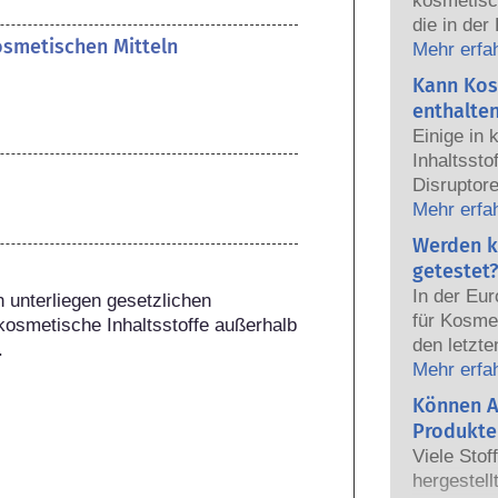
kosmetisc
die in der
kosmetischen Mitteln
sicher fü
Mehr erfa
Die Kosmet
Kann Kos
europäisc
enthalte
gemeinsam
Einige in
Sicherhei
Inhaltsst
Disruptore
haben, ei
Mehr erfa
Hormone n
Werden k
das Potenz
getestet?
heißt das
In der Eu
 unterliegen gesetzlichen 
auch tatsä
für Kosmet
kosmetische Inhaltsstoffe außerhalb 
natürlich
den letzte
.
sehr wenig
dem Verbo
Mehr erfa
zumeist u
Körperpfl
Können A
jemals ei
Entwicklun
nachgewie
Produkte
Tierversuc
Sicherhei
Viele Stof
von Kosme
Produkte d
hergestell
entwickeln