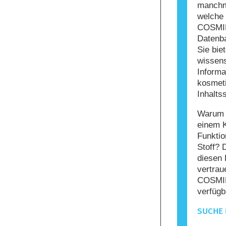
manchma
welche 
COSMIL
Datenba
Sie bie
wissens
Informa
kosmet
Inhaltss
Warum s
einem 
Funktio
Stoff? 
diesen 
vertrau
COSMIL
verfügb
SUCHE 