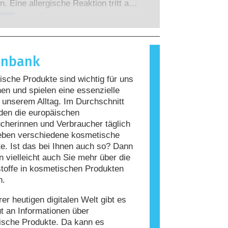
 zu denen die Unternehmen
n. Eine allergische Reaktion tritt auf,
 verpflichtet sind, decken alle
Immunsystem einer Person auf
hren
en Risiken ab, einschließlich
giert, die für die meisten Menschen
 Störungen des Hormonsystems.
nd. Ein Stoff, der eine allergische
ervorruft, wird als Allergen
enbank
t. Kosmetika und
geprodukte können Inhaltsstoffe
sche Produkte sind wichtig für uns
, die bei manchen Menschen eine
n und spielen eine essenzielle
auslösen können. Das bedeutet jedoch
n unserem Alltag. Im Durchschnitt
ss das Produkt für andere Personen
den die europäischen
r ist.
cherinnen und Verbraucher täglich
eben verschiedene kosmetische
e. Ist das bei Ihnen auch so? Dann
 vielleicht auch Sie mehr über die
stoffe in kosmetischen Produkten
n.
rer heutigen digitalen Welt gibt es
ut an Informationen über
ische Produkte. Da kann es