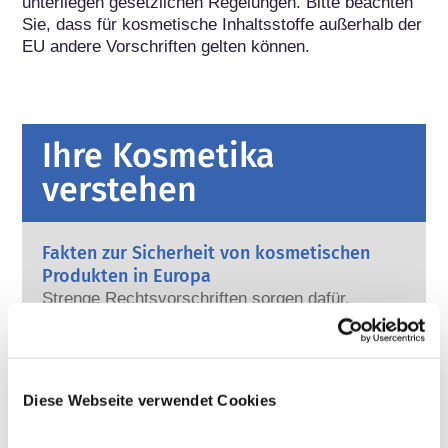
unterliegen gesetzlichen Regelungen. Bitte beachten 
Sie, dass für kosmetische Inhaltsstoffe außerhalb der 
EU andere Vorschriften gelten können.
Ihre Kosmetika
verstehen
Fakten zur Sicherheit von kosmetischen
Produkten in Europa
Strenge Rechtsvorschriften sorgen dafür,
dass kosmetische Produkte und
Körperpflegemittel, die in der Europäischen
Union verkauft werden, sicher für die
Mehr erfahren
Anwendung am Menschen sind. Die
Kann Kosmetik endokrine Disruptoren
Diese Webseite verwendet Cookies
Kosmetikhersteller sowie nationale und
enthalten?
europäische Regulierungsbehörden tragen
Einige in kosmetischen Mitteln verwendete