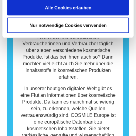
Körperpflegeprodukte können Inhaltsstoffe
Datenbank
Alle Cookies erlauben
enthalten, die bei manchen Menschen eine
Allergie auslösen können. Das bedeutet
Kosmetische Produkte sind wichtig für uns
jedoch nicht, dass das Produkt für andere
Menschen und spielen eine essenzielle Rolle
Nur notwendige Cookies verwenden
Personen nicht sicher ist.
in unserem Alltag. Im Durchschnitt
verwenden die europäischen
Verbraucherinnen und Verbraucher täglich
über sieben verschiedene kosmetische
Produkte. Ist das bei Ihnen auch so? Dann
möchten vielleicht auch Sie mehr über die
Inhaltsstoffe in kosmetischen Produkten
erfahren.
In unserer heutigen digitalen Welt gibt es
eine Flut an Informationen über kosmetische
Produkte. Da kann es manchmal schwierig
sein, zu erkennen, welche Quellen
vertrauenswürdig sind. COSMILE Europe ist
eine europäische Datenbank zu
kosmetischen Inhaltsstoffen. Sie bietet
verlässliche, geprüfte und wissenschaftlich