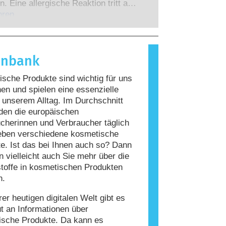
 zu denen die Unternehmen
n. Eine allergische Reaktion tritt auf,
 verpflichtet sind, decken alle
Immunsystem einer Person auf
hren
en Risiken ab, einschließlich
giert, die für die meisten Menschen
 Störungen des Hormonsystems.
nd. Ein Stoff, der eine allergische
ervorruft, wird als Allergen
enbank
t. Kosmetika und
geprodukte können Inhaltsstoffe
sche Produkte sind wichtig für uns
, die bei manchen Menschen eine
n und spielen eine essenzielle
auslösen können. Das bedeutet jedoch
n unserem Alltag. Im Durchschnitt
ss das Produkt für andere Personen
den die europäischen
r ist.
cherinnen und Verbraucher täglich
eben verschiedene kosmetische
e. Ist das bei Ihnen auch so? Dann
 vielleicht auch Sie mehr über die
stoffe in kosmetischen Produkten
n.
rer heutigen digitalen Welt gibt es
ut an Informationen über
ische Produkte. Da kann es