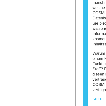
manchma
welche 
COSMIL
Datenba
Sie bie
wissens
Informa
kosmet
Inhaltss
Warum s
einem 
Funktio
Stoff? 
diesen 
vertrau
COSMIL
verfügb
SUCHE 