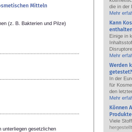
kosmetisc
kosmetischen Mitteln
die in der
sicher fü
Mehr erfa
Die Kosmet
Kann Kos
 (z. B. Bakterien und Pilze)
europäisc
enthalte
gemeinsam
Einige in
Sicherhei
Inhaltsst
Disruptore
haben, ei
Mehr erfa
Hormone n
Werden k
das Potenz
getestet?
heißt das
In der Eu
auch tatsä
für Kosmet
natürlich
den letzte
sehr wenig
dem Verbo
Mehr erfa
zumeist u
Körperpfl
Können A
jemals ei
Entwicklun
nachgewie
Produkte
Tierversuc
Sicherhei
Viele Stof
von Kosme
Produkte d
hergestell
 unterliegen gesetzlichen 
entwickeln