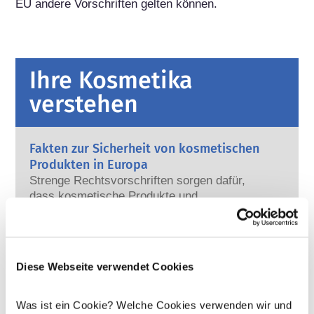
EU andere Vorschriften gelten können.
Ihre Kosmetika
verstehen
Fakten zur Sicherheit von kosmetischen
Produkten in Europa
Strenge Rechtsvorschriften sorgen dafür,
dass kosmetische Produkte und
Körperpflegemittel, die in der Europäischen
Union verkauft werden, sicher für die
Mehr erfahren
Anwendung am Menschen sind. Die
Kann Kosmetik endokrine Disruptoren
Kosmetikhersteller sowie nationale und
enthalten?
Diese Webseite verwendet Cookies
europäische Regulierungsbehörden tragen
Einige in kosmetischen Mitteln verwendete
gemeinsam die Verantwortung für die
Inhaltsstoffe werden manchmal als „endokrine
Sicherheit von kosmetischen Produkten.
Was ist ein Cookie? Welche Cookies verwenden wir und
Disruptoren“ bezeichnet, weil sie das