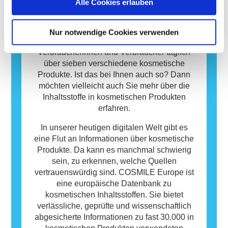
Alle Cookies erlauben
Allergie auslösen können. Das bedeutet
Kosmetische Produkte sind wichtig für uns
jedoch nicht, dass das Produkt für andere
Menschen und spielen eine essenzielle Rolle
Personen nicht sicher ist.
in unserem Alltag. Im Durchschnitt
Nur notwendige Cookies verwenden
verwenden die europäischen
Verbraucherinnen und Verbraucher täglich
über sieben verschiedene kosmetische
Produkte. Ist das bei Ihnen auch so? Dann
möchten vielleicht auch Sie mehr über die
Inhaltsstoffe in kosmetischen Produkten
erfahren.
In unserer heutigen digitalen Welt gibt es
eine Flut an Informationen über kosmetische
Produkte. Da kann es manchmal schwierig
sein, zu erkennen, welche Quellen
vertrauenswürdig sind. COSMILE Europe ist
eine europäische Datenbank zu
kosmetischen Inhaltsstoffen. Sie bietet
verlässliche, geprüfte und wissenschaftlich
abgesicherte Informationen zu fast 30.000 in