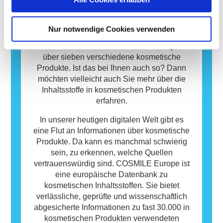
Allergie auslösen können. Das bedeutet
Kosmetische Produkte sind wichtig für uns
jedoch nicht, dass das Produkt für andere
Menschen und spielen eine essenzielle Rolle
Personen nicht sicher ist.
in unserem Alltag. Im Durchschnitt
Nur notwendige Cookies verwenden
verwenden die europäischen
Verbraucherinnen und Verbraucher täglich
über sieben verschiedene kosmetische
Produkte. Ist das bei Ihnen auch so? Dann
möchten vielleicht auch Sie mehr über die
Inhaltsstoffe in kosmetischen Produkten
erfahren.
In unserer heutigen digitalen Welt gibt es
eine Flut an Informationen über kosmetische
Produkte. Da kann es manchmal schwierig
sein, zu erkennen, welche Quellen
vertrauenswürdig sind. COSMILE Europe ist
eine europäische Datenbank zu
kosmetischen Inhaltsstoffen. Sie bietet
verlässliche, geprüfte und wissenschaftlich
abgesicherte Informationen zu fast 30.000 in
kosmetischen Produkten verwendeten