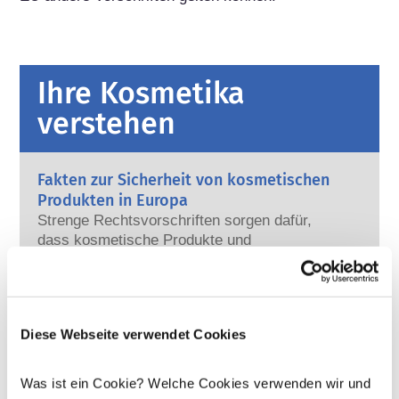
Ihre Kosmetika
verstehen
Fakten zur Sicherheit von kosmetischen
Produkten in Europa
Strenge Rechtsvorschriften sorgen dafür,
dass kosmetische Produkte und
Körperpflegemittel, die in der Europäischen
Union verkauft werden, sicher für die
Mehr erfahren
Anwendung am Menschen sind. Die
Kann Kosmetik endokrine Disruptoren
Kosmetikhersteller sowie nationale und
enthalten?
Diese Webseite verwendet Cookies
europäische Regulierungsbehörden tragen
Einige in kosmetischen Mitteln verwendete
gemeinsam die Verantwortung für die
Inhaltsstoffe werden manchmal als „endokrine
Sicherheit von kosmetischen Produkten.
Was ist ein Cookie? Welche Cookies verwenden wir und
Disruptoren“ bezeichnet, weil sie das