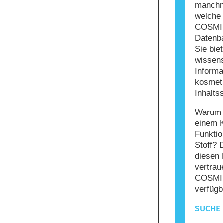
manchma
welche 
COSMIL
Datenba
Sie bie
wissens
Informa
kosmet
Inhaltss
Warum s
einem 
Funktio
Stoff? 
diesen 
vertrau
COSMIL
verfügb
SUCHE 