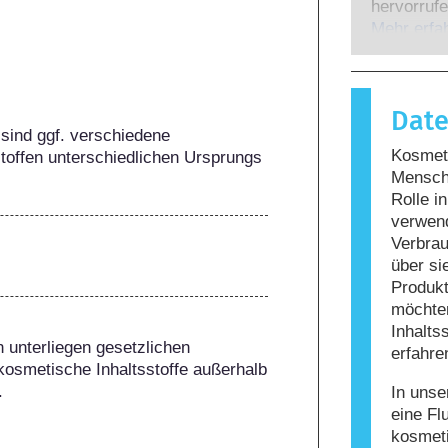
Experten,
hervorrufe
gesetzlich
wenn das 
Mehr erfa
potenziell
Stoffe rea
möglicher
harmlos si
Reaktion h
Dat
bezeichne
sind ggf. verschiedene 
Körperpfle
Kosmeti
toffen unterschiedlichen Ursprungs 
enthalten
Mensche
Allergie 
Rolle i
nicht, da
verwen
nicht siche
Verbrau
über si
Produkt
möchten
Inhalts
 unterliegen gesetzlichen 
erfahre
kosmetische Inhaltsstoffe außerhalb 
.
In unse
eine Fl
kosmet