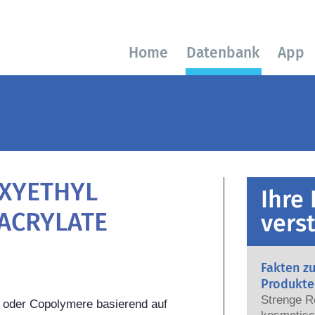
Home
Datenbank
App
XYETHYL
Ihre
ACRYLATE
vers
Fakten z
Produkte
Strenge R
e oder Copolymere basierend auf 