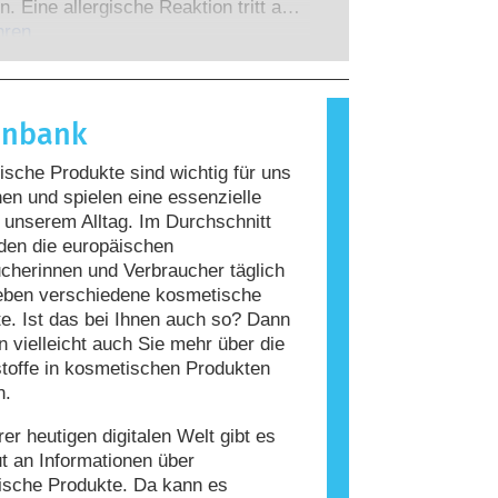
 zu denen die Unternehmen
n. Eine allergische Reaktion tritt auf,
 verpflichtet sind, decken alle
Immunsystem einer Person auf
hren
en Risiken ab, einschließlich
giert, die für die meisten Menschen
 Störungen des Hormonsystems.
nd. Ein Stoff, der eine allergische
ervorruft, wird als Allergen
enbank
t. Kosmetika und
geprodukte können Inhaltsstoffe
sche Produkte sind wichtig für uns
, die bei manchen Menschen eine
n und spielen eine essenzielle
auslösen können. Das bedeutet jedoch
n unserem Alltag. Im Durchschnitt
ss das Produkt für andere Personen
den die europäischen
r ist.
cherinnen und Verbraucher täglich
eben verschiedene kosmetische
e. Ist das bei Ihnen auch so? Dann
 vielleicht auch Sie mehr über die
stoffe in kosmetischen Produkten
n.
rer heutigen digitalen Welt gibt es
ut an Informationen über
ische Produkte. Da kann es