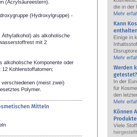
kosmetisc
n (Acrylsäureestern).

die in der
sicher fü
Mehr erfa
ydroxygruppe (Hydroxylgruppe) -
Die Kosmet
Kann Kos
europäisc
enthalte
gemeinsam
 Äthylalkohol) als alkoholische 
Einige in
Sicherhei
sserstoffrest mit 2 
Inhaltsst
Disruptore
haben, ei
Mehr erfa
ls alkoholische Komponente oder 
Hormone n
Werden k
 12 Kohlenstoffatomen; 

das Potenz
getestet?
heißt das
In der Eu
verschiedenen (meist zwei) 
auch tatsä
für Kosmet
setztes Polymer.
natürlich
den letzte
sehr wenig
dem Verbo
Mehr erfa
zumeist u
kosmetischen Mitteln
Körperpfl
Können A
jemals ei
Entwicklun
nachgewie
Produkte
Tierversuc
eln
Sicherhei
Viele Stof
von Kosme
Produkte d
hergestell
entwickeln