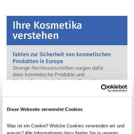
Ihre Kosmetika
verstehen
Fakten zur Sicherheit von kosmetischen
Produkten in Europa
Strenge Rechtsvorschriften sorgen dafür,
dass kosmetische Produkte und
Körperpflegemittel, die in der Europäischen
Union verkauft werden, sicher für die
Mehr erfahren
Anwendung am Menschen sind. Die
Kann Kosmetik endokrine Disruptoren
Kosmetikhersteller sowie nationale und
enthalten?
europäische Regulierungsbehörden tragen
Diese Webseite verwendet Cookies
Einige in kosmetischen Mitteln verwendete
gemeinsam die Verantwortung für die
Inhaltsstoffe werden manchmal als „endokrine
Sicherheit von kosmetischen Produkten.
Disruptoren“ bezeichnet, weil sie das
Was ist ein Cookie? Welche Cookies verwenden wir und
Potenzial haben, einige der Eigenschaften
Mehr erfahren
warum? Alle Informationen dazu finden Sie in unserer