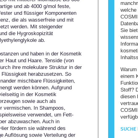
manchma
rtige und ab 4000 g/mol feste, 
welche 
ester und flüssiger Komponenten 
COSMIL
nz, die als wasserfreie und mit 
Datenba
zt werden. Mit steigender 
Sie bie
d die Hygroskopizität 
wissens
ethylenglykole ab.

Informa
kosmet
stanzen und haben in der Kosmetik 
Inhaltss
er Haut und Haare. Tenside (von 
durch ihre molekulare Struktur in der 
Warum s
 Flüssigkeit herabzusetzen. So 
einem 
einander mischbare Flüssigkeiten, 
Funktio
mengt werden können. Aufgrund 
Stoff? 
elseitig in der Kosmetik 
diesen 
erzeugen sowie auch als 
vertrau
er vermischen. In Shampoos, 
COSMIL
pielsweise verwendet, um Fett- 
verfügb
per abzuwaschen. Auch in 
ier fördern sie während des 
SUCHE 
e Auflösung sowie Verteilung der 