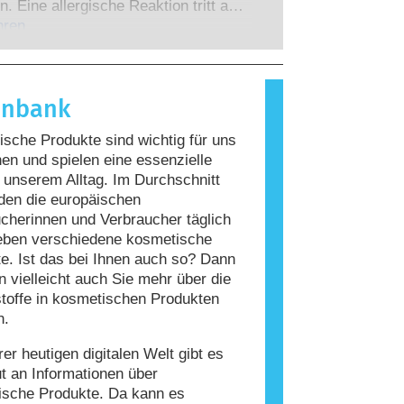
 zu denen die Unternehmen
n. Eine allergische Reaktion tritt auf,
 verpflichtet sind, decken alle
Immunsystem einer Person auf
hren
en Risiken ab, einschließlich
giert, die für die meisten Menschen
 Störungen des Hormonsystems.
nd. Ein Stoff, der eine allergische
ervorruft, wird als Allergen
enbank
t. Kosmetika und
geprodukte können Inhaltsstoffe
sche Produkte sind wichtig für uns
, die bei manchen Menschen eine
n und spielen eine essenzielle
auslösen können. Das bedeutet jedoch
n unserem Alltag. Im Durchschnitt
ss das Produkt für andere Personen
den die europäischen
r ist.
cherinnen und Verbraucher täglich
eben verschiedene kosmetische
e. Ist das bei Ihnen auch so? Dann
 vielleicht auch Sie mehr über die
stoffe in kosmetischen Produkten
n.
rer heutigen digitalen Welt gibt es
ut an Informationen über
ische Produkte. Da kann es