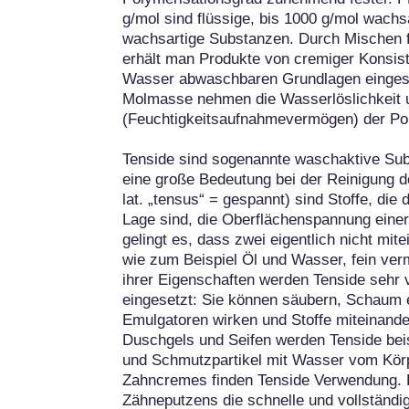
g/mol sind flüssige, bis 1000 g/mol wachsa
wachsartige Substanzen. Durch Mischen f
erhält man Produkte von cremiger Konsiste
Wasser abwaschbaren Grundlagen eingeset
Molmasse nehmen die Wasserlöslichkeit un
(Feuchtigkeitsaufnahmevermögen) der Poly
Tenside sind sogenannte waschaktive Sub
eine große Bedeutung bei der Reinigung d
lat. „tensus“ = gespannt) sind Stoffe, die 
Lage sind, die Oberflächenspannung einer
gelingt es, dass zwei eigentlich nicht mit
wie zum Beispiel Öl und Wasser, fein ver
ihrer Eigenschaften werden Tenside sehr vi
eingesetzt: Sie können säubern, Schaum 
Emulgatoren wirken und Stoffe miteinand
Duschgels und Seifen werden Tenside beis
und Schmutzpartikel mit Wasser vom Kör
Zahncremes finden Tenside Verwendung. H
Zähneputzens die schnelle und vollständig