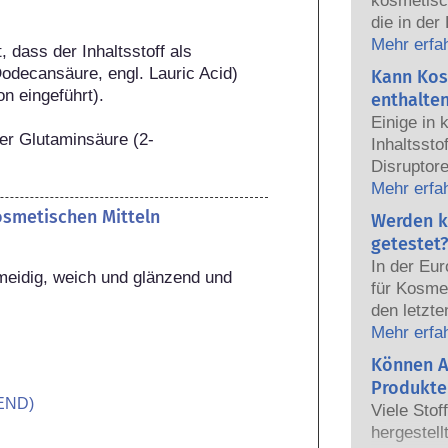
kosmetisc
die in der
sicher fü
Mehr erfa
dass der Inhaltsstoff als 
Die Kosmet
odecansäure, engl. Lauric Acid) 
Kann Kos
europäisc
n eingeführt).

enthalte
gemeinsam
Einige in
Sicherhei
er Glutaminsäure (2-
Inhaltsst
Disruptore
haben, ei
Mehr erfa
Hormone n
kosmetischen Mitteln
Werden k
das Potenz
getestet?
heißt das
In der Eu
auch tatsä
eidig, weich und glänzend und 
für Kosmet
natürlich
den letzte
sehr wenig
dem Verbo
Mehr erfa
zumeist u
Körperpfl
Können A
jemals ei
Entwicklun
nachgewie
Produkte
Tierversuc
END)
Sicherhei
Viele Stof
von Kosme
Produkte d
hergestell
entwickeln