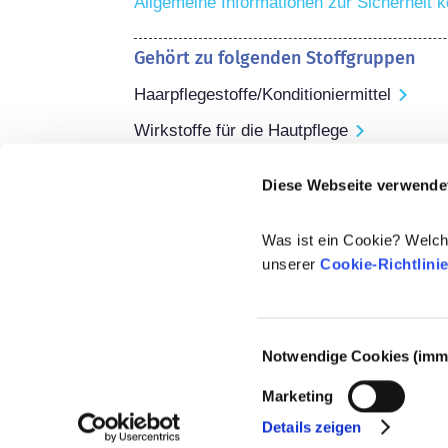
Allgemeine Informationen zur Sicherheit k
Gehört zu folgenden Stoffgruppen
Haarpflegestoffe/Konditioniermittel
Wirkstoffe für die Hautpflege
Regulierung von Kosmetika
Diese Webseite verwende
Die Inhaltsstoffe von kosmetischen Mitteln
Regelungen. Bitte beachten Sie, dass für 
Was ist ein Cookie? Welch
der EU andere Vorschriften gelten können
unserer
Cookie-Richtlini
Einwilligungsauswahl
Notwendige Cookies (imme
© 2021-2026 - Cosmetics Europe
Marketing
Details zeigen