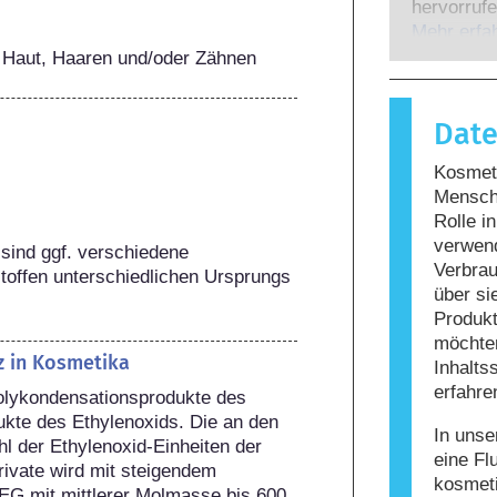
Experten,
hervorrufe
gesetzlich
wenn das 
Mehr erfa
potenziell
Stoffe rea
 Haut, Haaren und/oder Zähnen
möglicher
harmlos si
Reaktion h
Dat
bezeichne
Körperpfle
Kosmeti
enthalten
Mensche
Allergie 
Rolle i
nicht, da
verwen
nicht siche
sind ggf. verschiedene 
Verbrau
toffen unterschiedlichen Ursprungs 
über si
Produkt
möchten
z in Kosmetika
Inhalts
erfahre
Polykondensationsprodukte des 
kte des Ethylenoxids. Die an den 
In unse
l der Ethylenoxid-Einheiten der 
eine Fl
vate wird mit steigendem 
kosmet
G mit mittlerer Molmasse bis 600 