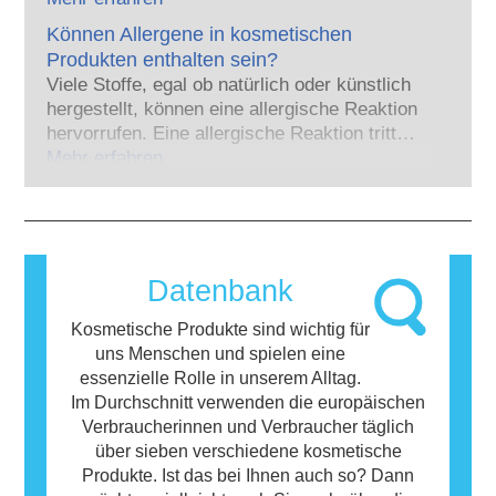
handelt es sich zumeist um wirksame
Körperpflegebranche viel in Forschung und
Arzneimittel – wurde jemals eine Störung des
Können Allergene in kosmetischen
Entwicklung investiert, um Alternativen zu
Hormonsystems nachgewiesen. Die strengen
Produkten enthalten sein?
Tierversuchen für die Bewertung der
Sicherheitsbewertungen der kosmetischen
Viele Stoffe, egal ob natürlich oder künstlich
Sicherheit von Kosmetik-Inhaltsstoffen und -
Produkte durch qualifizierte wissenschaftliche
hergestellt, können eine allergische Reaktion
Produkten zu entwickeln.
Experten, zu denen die Unternehmen
hervorrufen. Eine allergische Reaktion tritt
gesetzlich verpflichtet sind, decken alle
auf, wenn das Immunsystem einer Person auf
Mehr erfahren
potenziellen Risiken ab, einschließlich
Stoffe reagiert, die für die meisten Menschen
möglicher Störungen des Hormonsystems.
harmlos sind. Ein Stoff, der eine allergische
Reaktion hervorruft, wird als Allergen
bezeichnet. Kosmetika und
Körperpflegeprodukte können Inhaltsstoffe
Datenbank
enthalten, die bei manchen Menschen eine
Allergie auslösen können. Das bedeutet
Kosmetische Produkte sind wichtig für
jedoch nicht, dass das Produkt für andere
uns Menschen und spielen eine
Personen nicht sicher ist.
essenzielle Rolle in unserem Alltag.
Im Durchschnitt verwenden die europäischen
Verbraucherinnen und Verbraucher täglich
über sieben verschiedene kosmetische
Produkte. Ist das bei Ihnen auch so? Dann