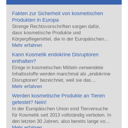
Fakten zur Sicherheit von kosmetischen
Produkten in Europa
Strenge Rechtsvorschriften sorgen dafür,
dass kosmetische Produkte und
Körperpflegemittel, die in der Europäischen
Union verkauft werden, sicher für die
Mehr erfahren
Anwendung am Menschen sind. Die
Kann Kosmetik endokrine Disruptoren
Kosmetikhersteller sowie nationale und
enthalten?
europäische Regulierungsbehörden tragen
Einige in kosmetischen Mitteln verwendete
gemeinsam die Verantwortung für die
Inhaltsstoffe werden manchmal als „endokrine
Sicherheit von kosmetischen Produkten.
Disruptoren“ bezeichnet, weil sie das
Potenzial haben, einige der Eigenschaften
Mehr erfahren
unserer Hormone nachzuahmen. Aber: Nur
Werden kosmetische Produkte an Tieren
weil etwas das Potenzial hat, ein Hormon zu
getestet? Nein!
imitieren, heißt das nicht, dass es unser
In der Europäischen Union sind Tierversuche
Hormonsystem auch tatsächlich stören wird.
für Kosmetik seit 2013 vollständig verboten. In
Viele Stoffe, auch natürliche, ahmen Hormone
den letzten 30 Jahren, also bereits lange vor
nach, aber nur bei sehr wenigen – und dabei
dem Verbot, hat die Kosmetik- und
Mehr erfahren