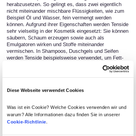
herabzusetzen. So gelingt es, dass zwei eigentlich 
nicht miteinander mischbare Flüssigkeiten, wie zum 
Beispiel Öl und Wasser, fein vermengt werden 
können. Aufgrund ihrer Eigenschaften werden Tenside 
sehr vielseitig in der Kosmetik eingesetzt: Sie können 
säubern, Schaum erzeugen sowie auch als 
Emulgatoren wirken und Stoffe miteinander 
vermischen. In Shampoos, Duschgels und Seifen 
werden Tenside beispielsweise verwendet, um Fett- 
und Schmutzpartikel mit Wasser vom Körper 
abzuwaschen. Auch in Zahncremes finden Tenside 
Verwendung. Hier fördern sie während des 
Zähneputzens die schnelle und vollständige Auflösung 
Diese Webseite verwendet Cookies
sowie Verteilung der Paste im Mund.

Die in kosmetischen Produkten eingesetzten Tenside 
Was ist ein Cookie? Welche Cookies verwenden wir und
werden vorwiegend synthetisch auf Basis pflanzlicher 
warum? Alle Informationen dazu finden Sie in unserer
Rohstoffe hergestellt. Tenside werden häufig in 
Cookie-Richtlinie
.
Kombination eingesetzt, um so alle gewünschten 
Anforderungen – wie Schmutzlösung und 