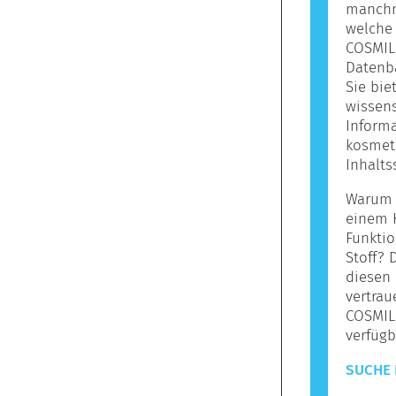
manchma
welche 
COSMILE
Datenba
Sie bie
wissens
Informa
kosmet
Inhalts
Warum s
einem 
Funktio
Stoff? 
diesen 
vertrau
COSMIL
verfügb
SUCHE 