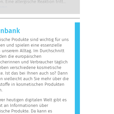
 zu denen die Unternehmen
n. Eine allergische Reaktion tritt
 verpflichtet sind, decken alle
 das Immunsystem einer Person auf
hren
en Risiken ab, einschließlich
giert, die für die meisten Menschen
r Störungen des Hormonsystems.
nd. Ein Stoff, der eine allergische
ervorruft, wird als Allergen
enbank
t. Kosmetika und
egeprodukte können Inhaltsstoffe
sche Produkte sind wichtig für uns
, die bei manchen Menschen eine
n und spielen eine essenzielle
auslösen können. Das bedeutet
n unserem Alltag. Im Durchschnitt
cht, dass das Produkt für andere
den die europäischen
icht sicher ist.
cherinnen und Verbraucher täglich
ieben verschiedene kosmetische
e. Ist das bei Ihnen auch so? Dann
 vielleicht auch Sie mehr über die
stoffe in kosmetischen Produkten
n.
rer heutigen digitalen Welt gibt es
ut an Informationen über
ische Produkte. Da kann es