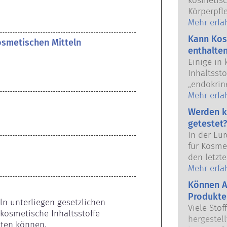
kosmetisc
Körperpfl
Union verk
Mehr erfa
Anwendun
Kann Kos
kosmetischen Mitteln
Kosmetikh
enthalte
europäisc
Einige in
gemeinsam
Inhaltsst
Sicherhei
„endokrine
das Poten
Mehr erfa
unserer H
Werden k
weil etwa
getestet?
imitieren,
In der Eu
Hormonsys
für Kosmet
Viele Sto
den letzte
nach, abe
dem Verbo
Mehr erfa
handelt e
Körperpfl
Arzneimit
Können A
Entwicklun
Hormonsys
Produkte
Tierversu
ln unterliegen gesetzlichen 
Sicherhei
Viele Stof
Sicherhei
kosmetische Inhaltsstoffe 
Produkte d
hergestell
Produkten
lten können.