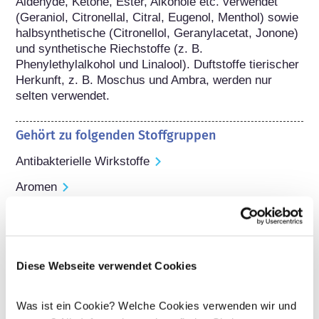
Aldehyde, Ketone, Ester, Alkohole etc. verwendet 
(Geraniol, Citronellal, Citral, Eugenol, Menthol) sowie 
halbsynthetische (Citronellol, Geranylacetat, Jonone) 
und synthetische Riechstoffe (z. B. 
Phenylethylalkohol und Linalool). Duftstoffe tierischer 
Herkunft, z. B. Moschus und Ambra, werden nur 
selten verwendet.
Gehört zu folgenden Stoffgruppen
Antibakterielle Wirkstoffe
Aromen
Parfüm/Duftstoffe
Regulierung von Kosmetika
Die Inhaltsstoffe von kosmetischen Mitteln 
Diese Webseite verwendet Cookies
unterliegen gesetzlichen Regelungen. Bitte beachten 
Sie, dass für kosmetische Inhaltsstoffe außerhalb der 
Was ist ein Cookie? Welche Cookies verwenden wir und
EU andere Vorschriften gelten können.