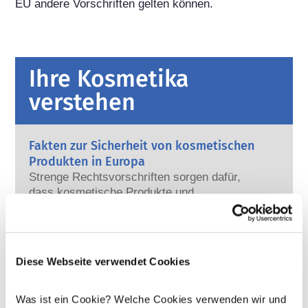
EU andere Vorschriften gelten können.
Ihre Kosmetika
verstehen
Fakten zur Sicherheit von kosmetischen
Produkten in Europa
Strenge Rechtsvorschriften sorgen dafür,
dass kosmetische Produkte und
Körperpflegemittel, die in der Europäischen
Union verkauft werden, sicher für die
Mehr erfahren
Anwendung am Menschen sind. Die
Kann Kosmetik endokrine Disruptoren
Kosmetikhersteller sowie nationale und
enthalten?
Diese Webseite verwendet Cookies
europäische Regulierungsbehörden tragen
Einige in kosmetischen Mitteln verwendete
gemeinsam die Verantwortung für die
Inhaltsstoffe werden manchmal als „endokrine
Sicherheit von kosmetischen Produkten.
Was ist ein Cookie? Welche Cookies verwenden wir und
Disruptoren“ bezeichnet, weil sie das