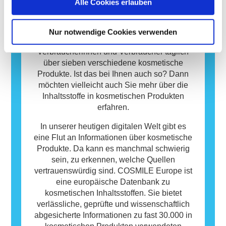
Alle Cookies erlauben
Allergie auslösen können. Das bedeutet
Kosmetische Produkte sind wichtig für uns
jedoch nicht, dass das Produkt für andere
Menschen und spielen eine essenzielle Rolle
Personen nicht sicher ist.
in unserem Alltag. Im Durchschnitt
Nur notwendige Cookies verwenden
verwenden die europäischen
Verbraucherinnen und Verbraucher täglich
über sieben verschiedene kosmetische
Produkte. Ist das bei Ihnen auch so? Dann
möchten vielleicht auch Sie mehr über die
Inhaltsstoffe in kosmetischen Produkten
erfahren.
In unserer heutigen digitalen Welt gibt es
eine Flut an Informationen über kosmetische
Produkte. Da kann es manchmal schwierig
sein, zu erkennen, welche Quellen
vertrauenswürdig sind. COSMILE Europe ist
eine europäische Datenbank zu
kosmetischen Inhaltsstoffen. Sie bietet
verlässliche, geprüfte und wissenschaftlich
abgesicherte Informationen zu fast 30.000 in