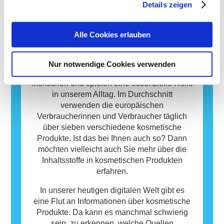
potenziellen Risiken ab, einschließlich
Details zeigen
Stoffe reagiert, die für die meisten Menschen
möglicher Störungen des Hormonsystems.
harmlos sind. Ein Stoff, der eine allergische
Reaktion hervorruft, wird als Allergen
Alle Cookies erlauben
bezeichnet. Kosmetika und
Körperpflegeprodukte können Inhaltsstoffe
Datenbank
enthalten, die bei manchen Menschen eine
Nur notwendige Cookies verwenden
Allergie auslösen können. Das bedeutet
Kosmetische Produkte sind wichtig für uns
jedoch nicht, dass das Produkt für andere
Menschen und spielen eine essenzielle Rolle
Personen nicht sicher ist.
in unserem Alltag. Im Durchschnitt
verwenden die europäischen
Verbraucherinnen und Verbraucher täglich
über sieben verschiedene kosmetische
Produkte. Ist das bei Ihnen auch so? Dann
möchten vielleicht auch Sie mehr über die
Inhaltsstoffe in kosmetischen Produkten
erfahren.
In unserer heutigen digitalen Welt gibt es
eine Flut an Informationen über kosmetische
Produkte. Da kann es manchmal schwierig
sein, zu erkennen, welche Quellen