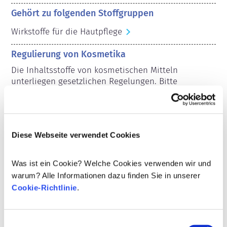
Gehört zu folgenden Stoffgruppen
Wirkstoffe für die Hautpflege
Regulierung von Kosmetika
Die Inhaltsstoffe von kosmetischen Mitteln 
unterliegen gesetzlichen Regelungen. Bitte 
beachten Sie, dass für kosmetische Inhaltsstoffe 
außerhalb der EU andere Vorschriften gelten 
können.
Diese Webseite verwendet Cookies
Was ist ein Cookie? Welche Cookies verwenden wir und
Ihre Kosmetika
warum? Alle Informationen dazu finden Sie in unserer
verstehen
Cookie-Richtlinie
.
Fakten zur Sicherheit von kosmetischen
Einwilligungsauswahl