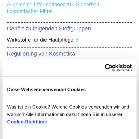
Allgemeine Informationen zur Sicherheit 
kosmetischer Mittel
Gehört zu folgenden Stoffgruppen
Wirkstoffe für die Hautpflege
Regulierung von Kosmetika
Die Inhaltsstoffe von kosmetischen Mitteln 
unterliegen gesetzlichen Regelungen. Bitte beachten 
Sie, dass für kosmetische Inhaltsstoffe außerhalb der 
EU andere Vorschriften gelten können.
Diese Webseite verwendet Cookies
Was ist ein Cookie? Welche Cookies verwenden wir und
warum? Alle Informationen dazu finden Sie in unserer
Ihre Kosmetika
Cookie-Richtlinie
.
verstehen