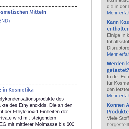
kosmetisc
die in der
kosmetischen Mitteln
sicher fü
Mehr erfa
Die Kosmet
END)
Kann Kos
europäisc
enthalte
gemeinsam
Einige in
Sicherhei
Inhaltsst
Disruptore
haben, ei
Mehr erfa
Hormone n
Werden k
das Potenz
getestet?
heißt das
In der Eu
auch tatsä
für Kosmet
natürlich
z in Kosmetika
den letzte
sehr wenig
dem Verbo
Mehr erfa
zumeist u
Polykondensationsprodukte des 
Körperpfl
Können A
jemals ei
kte des Ethylenoxids. Die an den 
Entwicklun
nachgewie
Produkte
l der Ethylenoxid-Einheiten der 
Tierversuc
Sicherhei
vate wird mit steigendem 
Viele Stof
von Kosme
Produkte d
G mit mittlerer Molmasse bis 600 
hergestell
entwickeln