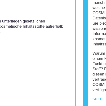
manchma
welche 
COSMIL
Datenba
 unterliegen gesetzlichen 
Sie bie
kosmetische Inhaltsstoffe außerhalb 
wissens
.
Informa
kosmet
Inhaltss
Warum s
einem 
Funktio
Stoff? 
diesen 
vertrau
COSMIL
verfügb
SUCHE 