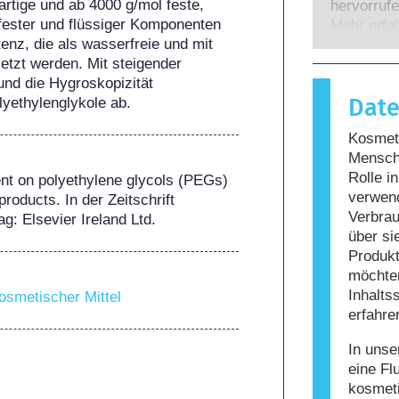
Experten,
rtige und ab 4000 g/mol feste, 
hervorrufe
gesetzlich
ester und flüssiger Komponenten 
wenn das 
Mehr erfa
potenziell
nz, die als wasserfreie und mit 
Stoffe rea
möglicher
zt werden. Mit steigender 
harmlos si
d die Hygroskopizität 
Reaktion h
Dat
yethylenglykole ab.
bezeichne
Körperpfle
Kosmeti
enthalten
Mensche
Allergie 
Rolle i
ent on polyethylene glycols (PEGs) 
nicht, da
verwen
roducts. In der Zeitschrift 
nicht siche
Verbrau
ag: Elsevier Ireland Ltd.
über si
Produkt
möchten
Inhalts
osmetischer Mittel
erfahre
In unse
eine Fl
kosmet