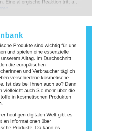
 zu denen die Unternehmen
n. Eine allergische Reaktion tritt auf,
 verpflichtet sind, decken alle
Immunsystem einer Person auf
hren
en Risiken ab, einschließlich
giert, die für die meisten Menschen
 Störungen des Hormonsystems.
nd. Ein Stoff, der eine allergische
ervorruft, wird als Allergen
enbank
t. Kosmetika und
geprodukte können Inhaltsstoffe
sche Produkte sind wichtig für uns
, die bei manchen Menschen eine
n und spielen eine essenzielle
auslösen können. Das bedeutet jedoch
n unserem Alltag. Im Durchschnitt
ss das Produkt für andere Personen
den die europäischen
r ist.
cherinnen und Verbraucher täglich
eben verschiedene kosmetische
e. Ist das bei Ihnen auch so? Dann
 vielleicht auch Sie mehr über die
stoffe in kosmetischen Produkten
n.
rer heutigen digitalen Welt gibt es
ut an Informationen über
ische Produkte. Da kann es