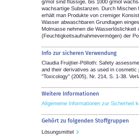
g/mol sind flüssige, bis 1000 g/mol wachsa
wachsartige Substanzen. Durch Mischen f
erhält man Produkte von cremiger Konsiste
Wasser abwaschbaren Grundlagen eingeset
Molmasse nehmen die Wasserlöslichkeit un
(Feuchtigkeitsaufnahmevermögen) der Pol
Info zur sicheren Verwendung
Claudia Fruijtier-Pölloth: Safety assessm
and their derivatives as used in cosmetic p
"Toxicology" (2005), Nr. 214, S. 1-38. Verl
Weitere Informationen
Allgemeine Informationen zur Sicherheit k
Gehört zu folgenden Stoffgruppen
Lösungsmittel