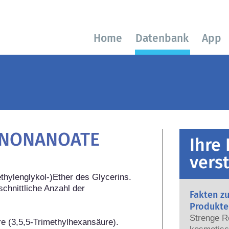
Home
Datenbank
App
ONONANOATE
Ihre
vers
hylenglykol-)Ether des Glycerins. 
schnittliche Anzahl der 
Fakten z
Produkte
Strenge R
e (3,5,5-Trimethylhexansäure).