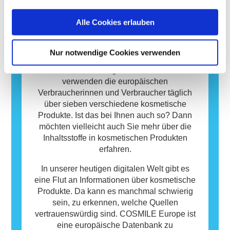
Reaktion hervorruft, wird als Allergen
bezeichnet. Kosmetika und
Alle Cookies erlauben
Körperpflegeprodukte können Inhaltsstoffe
Datenbank
enthalten, die bei manchen Menschen eine
Allergie auslösen können. Das bedeutet
Kosmetische Produkte sind wichtig für uns
Nur notwendige Cookies verwenden
jedoch nicht, dass das Produkt für andere
Menschen und spielen eine essenzielle Rolle
Personen nicht sicher ist.
in unserem Alltag. Im Durchschnitt
verwenden die europäischen
Verbraucherinnen und Verbraucher täglich
über sieben verschiedene kosmetische
Produkte. Ist das bei Ihnen auch so? Dann
möchten vielleicht auch Sie mehr über die
Inhaltsstoffe in kosmetischen Produkten
erfahren.
In unserer heutigen digitalen Welt gibt es
eine Flut an Informationen über kosmetische
Produkte. Da kann es manchmal schwierig
sein, zu erkennen, welche Quellen
vertrauenswürdig sind. COSMILE Europe ist
eine europäische Datenbank zu