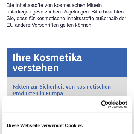
Die Inhaltsstoffe von kosmetischen Mitteln 
unterliegen gesetzlichen Regelungen. Bitte beachten 
Sie, dass für kosmetische Inhaltsstoffe außerhalb der 
EU andere Vorschriften gelten können.
Ihre Kosmetika
verstehen
Fakten zur Sicherheit von kosmetischen
Produkten in Europa
Strenge Rechtsvorschriften sorgen dafür,
dass kosmetische Produkte und
Körperpflegemittel, die in der Europäischen
Union verkauft werden, sicher für die
Mehr erfahren
Diese Webseite verwendet Cookies
Anwendung am Menschen sind. Die
Kann Kosmetik endokrine Disruptoren
Kosmetikhersteller sowie nationale und