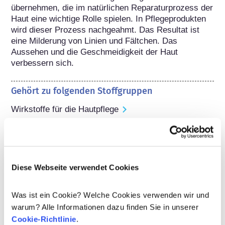
übernehmen, die im natürlichen Reparaturprozess der 
Haut eine wichtige Rolle spielen. In Pflegeprodukten 
wird dieser Prozess nachgeahmt. Das Resultat ist 
eine Milderung von Linien und Fältchen. Das 
Aussehen und die Geschmeidigkeit der Haut 
verbessern sich.
Gehört zu folgenden Stoffgruppen
Wirkstoffe für die Hautpflege
Regulierung von Kosmetika
Die Inhaltsstoffe von kosmetischen Mitteln 
unterliegen gesetzlichen Regelungen. Bitte beachten 
Diese Webseite verwendet Cookies
Sie, dass für kosmetische Inhaltsstoffe außerhalb der 
EU andere Vorschriften gelten können.
Was ist ein Cookie? Welche Cookies verwenden wir und
warum? Alle Informationen dazu finden Sie in unserer
Cookie-Richtlinie
.