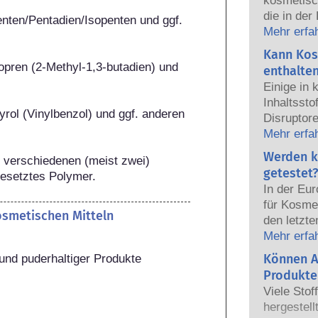
kosmetisc
die in der
ten/Pentadien/Isopenten und ggf. 
sicher fü
Mehr erfa
Die Kosmet
Kann Kos
europäisc
pren (2-Methyl-1,3-butadien) und 
enthalte
gemeinsam
Einige in
Sicherhei
Inhaltsst
rol (Vinylbenzol) und ggf. anderen 
Disruptore
haben, ei
Mehr erfa
Hormone n
Werden k
verschiedenen (meist zwei) 
das Potenz
getestet?
setztes Polymer.
heißt das
In der Eu
auch tatsä
für Kosmet
natürlich
kosmetischen Mitteln
den letzte
sehr wenig
dem Verbo
Mehr erfa
zumeist u
Körperpfl
Können A
und puderhaltiger Produkte
jemals ei
Entwicklun
nachgewie
Produkte
Tierversuc
Sicherhei
Viele Stof
von Kosme
Produkte d
hergestell
entwickeln