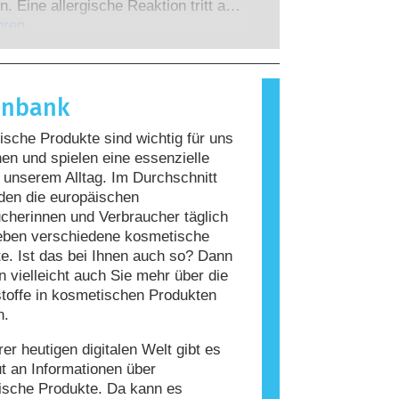
 zu denen die Unternehmen
n. Eine allergische Reaktion tritt auf,
 verpflichtet sind, decken alle
Immunsystem einer Person auf
hren
en Risiken ab, einschließlich
giert, die für die meisten Menschen
 Störungen des Hormonsystems.
nd. Ein Stoff, der eine allergische
ervorruft, wird als Allergen
enbank
t. Kosmetika und
geprodukte können Inhaltsstoffe
sche Produkte sind wichtig für uns
, die bei manchen Menschen eine
n und spielen eine essenzielle
auslösen können. Das bedeutet jedoch
n unserem Alltag. Im Durchschnitt
ss das Produkt für andere Personen
den die europäischen
r ist.
cherinnen und Verbraucher täglich
eben verschiedene kosmetische
e. Ist das bei Ihnen auch so? Dann
 vielleicht auch Sie mehr über die
stoffe in kosmetischen Produkten
n.
rer heutigen digitalen Welt gibt es
ut an Informationen über
ische Produkte. Da kann es