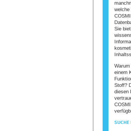
manchma
welche 
COSMIL
Datenba
Sie bie
wissens
Informa
kosmet
Inhaltss
Warum s
einem 
Funktio
Stoff? 
diesen 
vertrau
COSMIL
verfügb
SUCHE 