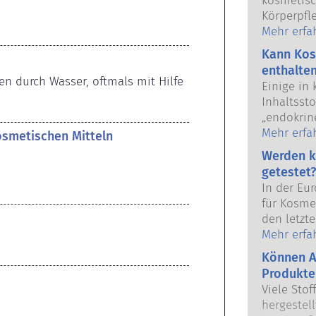
kosmetisc
Körperpfl
Union verk
Mehr erfa
Anwendun
Kann Kos
Kosmetikh
enthalte
europäisc
en durch Wasser, oftmals mit Hilfe 
Einige in
gemeinsam
Inhaltsst
Sicherhei
„endokrine
das Poten
Mehr erfa
kosmetischen Mitteln
unserer H
Werden k
weil etwa
getestet?
imitieren,
In der Eu
Hormonsys
für Kosmet
Viele Sto
den letzte
nach, abe
dem Verbo
Mehr erfa
handelt e
Körperpfl
Arzneimit
Können A
Entwicklun
Hormonsys
Produkte
Tierversu
Sicherhei
Viele Stof
Sicherhei
Produkte d
hergestell
Produkten