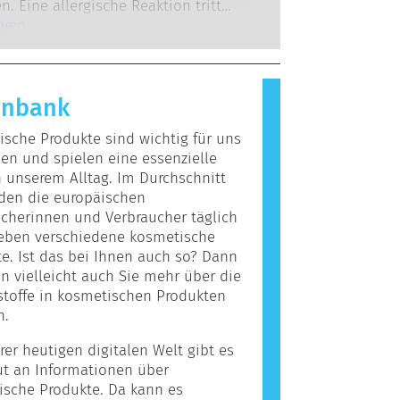
 zu denen die Unternehmen
n. Eine allergische Reaktion tritt
 verpflichtet sind, decken alle
 das Immunsystem einer Person auf
hren
en Risiken ab, einschließlich
giert, die für die meisten Menschen
r Störungen des Hormonsystems.
nd. Ein Stoff, der eine allergische
ervorruft, wird als Allergen
enbank
t. Kosmetika und
egeprodukte können Inhaltsstoffe
sche Produkte sind wichtig für uns
, die bei manchen Menschen eine
n und spielen eine essenzielle
auslösen können. Das bedeutet
n unserem Alltag. Im Durchschnitt
cht, dass das Produkt für andere
den die europäischen
icht sicher ist.
cherinnen und Verbraucher täglich
ieben verschiedene kosmetische
e. Ist das bei Ihnen auch so? Dann
 vielleicht auch Sie mehr über die
stoffe in kosmetischen Produkten
n.
rer heutigen digitalen Welt gibt es
ut an Informationen über
ische Produkte. Da kann es