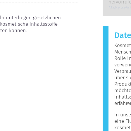
Experten,
hervorrufe
gesetzlich
auf, wenn
Mehr erfa
potenziell
Stoffe rea
ln unterliegen gesetzlichen 
mögliche
harmlos si
kosmetische Inhaltsstoffe 
Reaktion h
lten können.
Dat
bezeichne
Körperpfl
Kosmeti
enthalten
Mensche
Allergie 
Rolle i
jedoch ni
verwen
Personen n
Verbrau
über s
Produkt
möchten
Inhalts
erfahre
In unse
eine Fl
kosmet