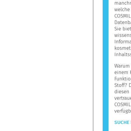
manchma
welche 
COSMILE
Datenba
Sie bie
wissens
Informa
kosmet
Inhalts
Warum s
einem 
Funktio
Stoff? 
diesen 
vertrau
COSMIL
verfügb
SUCHE 