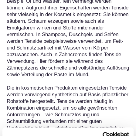
Beispiel Öl und Wasser, fein vermengt werden 
können. Aufgrund ihrer Eigenschaften werden Tenside 
sehr vielseitig in der Kosmetik eingesetzt: Sie können 
säubern, Schaum erzeugen sowie auch als 
Emulgatoren wirken und Stoffe miteinander 
vermischen. In Shampoos, Duschgels und Seifen 
werden Tenside beispielsweise verwendet, um Fett- 
und Schmutzpartikel mit Wasser vom Körper 
abzuwaschen. Auch in Zahncremes finden Tenside 
Verwendung. Hier fördern sie während des 
Zähneputzens die schnelle und vollständige Auflösung 
sowie Verteilung der Paste im Mund.

Die in kosmetischen Produkten eingesetzten Tenside 
werden vorwiegend synthetisch auf Basis pflanzlicher 
Rohstoffe hergestellt. Tenside werden häufig in 
Kombination eingesetzt, um so alle gewünschten 
Anforderungen – wie Schmutzlösung und 
Schaumbildung verbunden mit einer guten 
Hautverträglichkeit – gleichermaßen bestmöglich zu 
erfüllen. So wird durch geschickte Kombination eines 