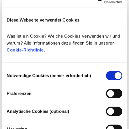
– für sich allein betrachtet – Tensids mit ungünstiger 
Hautverträglichkeit, aber sehr guten 
Schmutzlöseeigenschaften mit einem sehr milden, 
Diese Webseite verwendet Cookies
hautschonenden Tensid insgesamt ein Produkt mit 
guten Reinigungseigenschaften bei ebenso guter 
Was ist ein Cookie? Welche Cookies verwenden wir und
Hautverträglichkeit erhalten.
warum? Alle Informationen dazu finden Sie in unserer
Cookie-Richtlinie
.
Regulierung von Kosmetika
Die Inhaltsstoffe von kosmetischen Mitteln 
unterliegen gesetzlichen Regelungen. Bitte beachten 
Einwilligungsauswahl
Sie, dass für kosmetische Inhaltsstoffe außerhalb der 
Notwendige Cookies (immer erforderlich)
EU andere Vorschriften gelten können.
Präferenzen
Ihre Kosmetika
Analytische Cookies (optional)
verstehen
Marketing