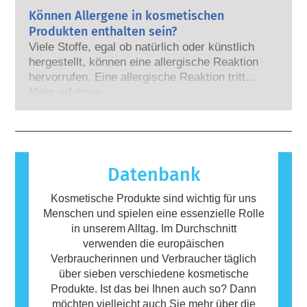
handelt es sich zumeist um wirksame
Körperpflegebranche viel in Forschung und
Können Allergene in kosmetischen
Arzneimittel – wurde jemals eine Störung des
Entwicklung investiert, um Alternativen zu
Hormonsystems nachgewiesen. Die strengen
Produkten enthalten sein?
Tierversuchen für die Bewertung der
Sicherheitsbewertungen der kosmetischen
Viele Stoffe, egal ob natürlich oder künstlich
Sicherheit von Kosmetik-Inhaltsstoffen und -
Produkte durch qualifizierte wissenschaftliche
hergestellt, können eine allergische Reaktion
Produkten zu entwickeln.
Experten, zu denen die Unternehmen
hervorrufen. Eine allergische Reaktion tritt
gesetzlich verpflichtet sind, decken alle
auf, wenn das Immunsystem einer Person auf
Mehr erfahren
potenziellen Risiken ab, einschließlich
Stoffe reagiert, die für die meisten Menschen
möglicher Störungen des Hormonsystems.
harmlos sind. Ein Stoff, der eine allergische
Reaktion hervorruft, wird als Allergen
bezeichnet. Kosmetika und
Körperpflegeprodukte können Inhaltsstoffe
Datenbank
enthalten, die bei manchen Menschen eine
Allergie auslösen können. Das bedeutet
Kosmetische Produkte sind wichtig für uns
jedoch nicht, dass das Produkt für andere
Menschen und spielen eine essenzielle Rolle
Personen nicht sicher ist.
in unserem Alltag. Im Durchschnitt
verwenden die europäischen
Verbraucherinnen und Verbraucher täglich
über sieben verschiedene kosmetische
Produkte. Ist das bei Ihnen auch so? Dann
möchten vielleicht auch Sie mehr über die