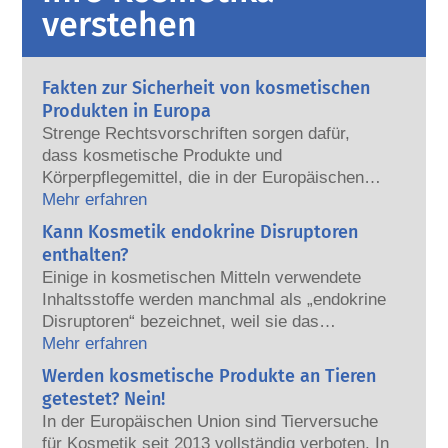
verstehen
Fakten zur Sicherheit von kosmetischen
Produkten in Europa
Strenge Rechtsvorschriften sorgen dafür,
dass kosmetische Produkte und
Körperpflegemittel, die in der Europäischen
Union verkauft werden, sicher für die
Mehr erfahren
Anwendung am Menschen sind. Die
Kann Kosmetik endokrine Disruptoren
Kosmetikhersteller sowie nationale und
enthalten?
europäische Regulierungsbehörden tragen
Einige in kosmetischen Mitteln verwendete
gemeinsam die Verantwortung für die
Inhaltsstoffe werden manchmal als „endokrine
Sicherheit von kosmetischen Produkten.
Disruptoren“ bezeichnet, weil sie das
Potenzial haben, einige der Eigenschaften
Mehr erfahren
unserer Hormone nachzuahmen. Aber: Nur
Werden kosmetische Produkte an Tieren
weil etwas das Potenzial hat, ein Hormon zu
getestet? Nein!
imitieren, heißt das nicht, dass es unser
In der Europäischen Union sind Tierversuche
Hormonsystem auch tatsächlich stören wird.
für Kosmetik seit 2013 vollständig verboten. In