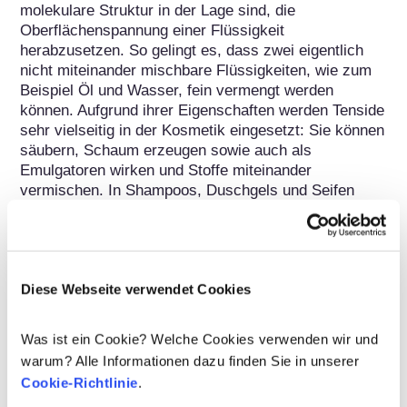
molekulare Struktur in der Lage sind, die 
Oberflächenspannung einer Flüssigkeit 
herabzusetzen. So gelingt es, dass zwei eigentlich 
nicht miteinander mischbare Flüssigkeiten, wie zum 
Beispiel Öl und Wasser, fein vermengt werden 
können. Aufgrund ihrer Eigenschaften werden Tenside 
sehr vielseitig in der Kosmetik eingesetzt: Sie können 
säubern, Schaum erzeugen sowie auch als 
Emulgatoren wirken und Stoffe miteinander 
vermischen. In Shampoos, Duschgels und Seifen 
werden Tenside beispielsweise verwendet, um Fett- 
und Schmutzpartikel mit Wasser vom Körper 
abzuwaschen. Auch in Zahncremes finden Tenside 
Verwendung. Hier fördern sie während des 
Diese Webseite verwendet Cookies
Zähneputzens die schnelle und vollständige Auflösung 
sowie Verteilung der Paste im Mund.

Was ist ein Cookie? Welche Cookies verwenden wir und
Die in kosmetischen Produkten eingesetzten Tenside 
warum? Alle Informationen dazu finden Sie in unserer
werden vorwiegend synthetisch auf Basis pflanzlicher 
Cookie-Richtlinie
.
Rohstoffe hergestellt. Tenside werden häufig in 