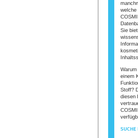
manchma
welche 
COSMIL
Datenba
Sie bie
wissens
Informa
kosmet
Inhaltss
Warum s
einem 
Funktio
Stoff? 
diesen 
vertrau
COSMIL
verfügb
SUCHE 