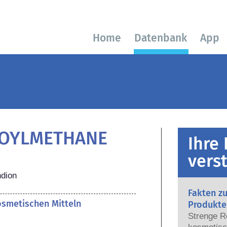
Home
Datenbank
App
ZOYLMETHANE
Ihre
vers
ndion
Fakten z
kosmetischen Mitteln
Produkte
Strenge R