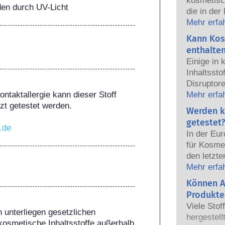
kosmetisc
den durch UV-Licht
die in der
sicher fü
Mehr erfa
Die Kosmet
Kann Kos
europäisc
enthalte
gemeinsam
Einige in
Sicherhei
Inhaltsst
Disruptore
ntaktallergie kann dieser Stoff 
haben, ei
Mehr erfa
t getestet werden.

Hormone n
Werden k
das Potenz
getestet?
t.de
heißt das
In der Eu
auch tatsä
für Kosmet
natürlich
den letzte
sehr wenig
dem Verbo
Mehr erfa
zumeist u
Körperpfl
Können A
jemals ei
Entwicklun
nachgewie
Produkte
Tierversuc
Sicherhei
Viele Stof
von Kosme
 unterliegen gesetzlichen 
Produkte d
hergestell
entwickeln
kosmetische Inhaltsstoffe außerhalb 