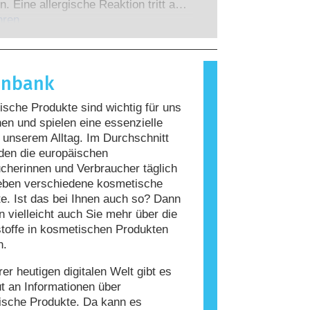
 zu denen die Unternehmen
n. Eine allergische Reaktion tritt auf,
 verpflichtet sind, decken alle
Immunsystem einer Person auf
hren
en Risiken ab, einschließlich
giert, die für die meisten Menschen
 Störungen des Hormonsystems.
nd. Ein Stoff, der eine allergische
ervorruft, wird als Allergen
enbank
t. Kosmetika und
geprodukte können Inhaltsstoffe
sche Produkte sind wichtig für uns
, die bei manchen Menschen eine
n und spielen eine essenzielle
auslösen können. Das bedeutet jedoch
n unserem Alltag. Im Durchschnitt
ss das Produkt für andere Personen
den die europäischen
r ist.
cherinnen und Verbraucher täglich
eben verschiedene kosmetische
e. Ist das bei Ihnen auch so? Dann
 vielleicht auch Sie mehr über die
stoffe in kosmetischen Produkten
n.
rer heutigen digitalen Welt gibt es
ut an Informationen über
ische Produkte. Da kann es