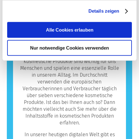
Produkten zu entwickeln.
Produkte durch qualifizierte
hervorrufen. Eine allergische Reaktion tritt
Details zeigen
wissenschaftliche Experten, zu denen die
auf, wenn das Immunsystem einer Person
Mehr erfahren
Unternehmen gesetzlich verpflichtet sind,
auf Stoffe reagiert, die für die meisten
decken alle potenziellen Risiken ab,
Menschen harmlos sind. Ein Stoff, der eine
Alle Cookies erlauben
einschließlich möglicher Störungen des
allergische Reaktion hervorruft, wird als
Hormonsystems.
Allergen bezeichnet. Kosmetika und
Körperpflegeprodukte können Inhaltsstoffe
Nur notwendige Cookies verwenden
Datenbank
enthalten, die bei manchen Menschen eine
Allergie auslösen können. Das bedeutet
Kosmetische Produkte sind wichtig für uns
jedoch nicht, dass das Produkt für andere
Menschen und spielen eine essenzielle Rolle
Personen nicht sicher ist.
in unserem Alltag. Im Durchschnitt
verwenden die europäischen
Verbraucherinnen und Verbraucher täglich
über sieben verschiedene kosmetische
Produkte. Ist das bei Ihnen auch so? Dann
möchten vielleicht auch Sie mehr über die
Inhaltsstoffe in kosmetischen Produkten
erfahren.
In unserer heutigen digitalen Welt gibt es