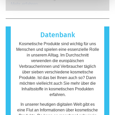
gesetzlich verpflichtet sind, decken alle
auf, wenn das Immunsystem einer Person auf
Mehr erfahren
potenziellen Risiken ab, einschließlich
Stoffe reagiert, die für die meisten Menschen
möglicher Störungen des Hormonsystems.
harmlos sind. Ein Stoff, der eine allergische
Reaktion hervorruft, wird als Allergen
bezeichnet. Kosmetika und
Körperpflegeprodukte können Inhaltsstoffe
Datenbank
enthalten, die bei manchen Menschen eine
Allergie auslösen können. Das bedeutet
Kosmetische Produkte sind wichtig für uns
jedoch nicht, dass das Produkt für andere
Menschen und spielen eine essenzielle Rolle
Personen nicht sicher ist.
in unserem Alltag. Im Durchschnitt
verwenden die europäischen
Verbraucherinnen und Verbraucher täglich
über sieben verschiedene kosmetische
Produkte. Ist das bei Ihnen auch so? Dann
möchten vielleicht auch Sie mehr über die
Inhaltsstoffe in kosmetischen Produkten
erfahren.
In unserer heutigen digitalen Welt gibt es
eine Flut an Informationen über kosmetische