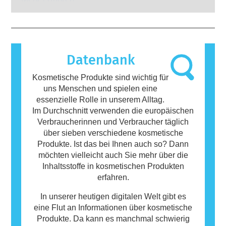
potenziellen Risiken ab, einschließlich
Stoffe reagiert, die für die meisten Menschen
möglicher Störungen des Hormonsystems.
harmlos sind. Ein Stoff, der eine allergische
Reaktion hervorruft, wird als Allergen
bezeichnet. Kosmetika und
Körperpflegeprodukte können Inhaltsstoffe
Datenbank
enthalten, die bei manchen Menschen eine
Allergie auslösen können. Das bedeutet
Kosmetische Produkte sind wichtig für
jedoch nicht, dass das Produkt für andere
uns Menschen und spielen eine
Personen nicht sicher ist.
essenzielle Rolle in unserem Alltag.
Im Durchschnitt verwenden die europäischen
Verbraucherinnen und Verbraucher täglich
über sieben verschiedene kosmetische
Produkte. Ist das bei Ihnen auch so? Dann
möchten vielleicht auch Sie mehr über die
Inhaltsstoffe in kosmetischen Produkten
erfahren.
In unserer heutigen digitalen Welt gibt es
eine Flut an Informationen über kosmetische
Produkte. Da kann es manchmal schwierig