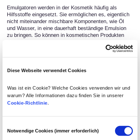
Emulgatoren werden in der Kosmetik häufig als 
Hilfsstoffe eingesetzt. Sie ermöglichen es, eigentlich 
nicht miteinander mischbare Komponenten, wie Öl 
und Wasser, in eine dauerhaft beständige Emulsion 
zu bringen. So können in kosmetischen Produkten 
sowohl wässrige als auch ölige Pflege- und 
Wirkstoffe in einem einzigen Produkt verwendet 
werden. Emulgatoren sind dazu in der Lage, da ihre 
Moleküle aus einem fettliebenden (lipophilen) und 
einem wasserliebenden (hydrophilen) Teil bestehen. 
Diese Webseite verwendet Cookies
Damit können sie die Grenzflächenspannung, die 
eigentlich zwischen zwei unverträglichen Stoffen wie 
Was ist ein Cookie? Welche Cookies verwenden wir und
Fett und Wasser besteht, vermindern. Emulgatoren 
warum? Alle Informationen dazu finden Sie in unserer
werden insbesondere für Cremes, Lotionen und 
Cookie-Richtlinie
.
Reinigungsmittel eingesetzt. Inzwischen sind 
Emulgatoren allerdings weit mehr als nur Hilfsstoffe, 
die eine Emulsion stabil halten. Fettsäureester auf der 
Basis von Zucker, Lecithin oder 
Einwilligungsauswahl
Notwendige Cookies (immer erforderlich)
Glycerinmonodistearat tragen beispielsweise dazu 
bei, den Feuchtigkeitshaushalt der Haut zu 