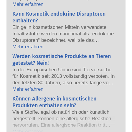
Union verkauft werden, sicher für die
Mehr erfahren
Anwendung am Menschen sind. Die
Kann Kosmetik endokrine Disruptoren
Kosmetikhersteller sowie nationale und
enthalten?
europäische Regulierungsbehörden tragen
Einige in kosmetischen Mitteln verwendete
gemeinsam die Verantwortung für die
Inhaltsstoffe werden manchmal als „endokrine
Sicherheit von kosmetischen Produkten.
Disruptoren“ bezeichnet, weil sie das
Potenzial haben, einige der Eigenschaften
Mehr erfahren
unserer Hormone nachzuahmen. Aber: Nur
Werden kosmetische Produkte an Tieren
weil etwas das Potenzial hat, ein Hormon zu
getestet? Nein!
imitieren, heißt das nicht, dass es unser
In der Europäischen Union sind Tierversuche
Hormonsystem auch tatsächlich stören wird.
für Kosmetik seit 2013 vollständig verboten. In
Viele Stoffe, auch natürliche, ahmen Hormone
den letzten 30 Jahren, also bereits lange vor
nach, aber nur bei sehr wenigen – und dabei
dem Verbot, hat die Kosmetik- und
Mehr erfahren
handelt es sich zumeist um wirksame
Körperpflegebranche viel in Forschung und
Können Allergene in kosmetischen
Arzneimittel – wurde jemals eine Störung des
Entwicklung investiert, um Alternativen zu
Hormonsystems nachgewiesen. Die strengen
Produkten enthalten sein?
Tierversuchen für die Bewertung der
Sicherheitsbewertungen der kosmetischen
Viele Stoffe, egal ob natürlich oder künstlich
Sicherheit von Kosmetik-Inhaltsstoffen und -
Produkte durch qualifizierte wissenschaftliche
hergestellt, können eine allergische Reaktion
Produkten zu entwickeln.
Experten, zu denen die Unternehmen
hervorrufen. Eine allergische Reaktion tritt
gesetzlich verpflichtet sind, decken alle
auf, wenn das Immunsystem einer Person auf
Mehr erfahren