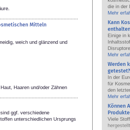
kosmetisc
die in der
äure.
sicher fü
Mehr erfa
Die Kosmet
Kann Kos
kosmetischen Mitteln
europäisc
enthalte
gemeinsam
Einige in
Sicherhei
Inhaltsst
eidig, weich und glänzend und 
Disruptore
haben, ei
Mehr erfa
Hormone n
Werden k
das Potenz
getestet?
heißt das
In der Eu
auch tatsä
für Kosmet
natürlich
 Haut, Haaren und/oder Zähnen
den letzte
sehr wenig
dem Verbo
Mehr erfa
zumeist u
Körperpfl
Können A
jemals ei
Entwicklun
nachgewie
Produkte
sind ggf. verschiedene 
Tierversuc
Sicherhei
toffen unterschiedlichen Ursprungs 
Viele Stof
von Kosme
Produkte d
hergestell
entwickeln