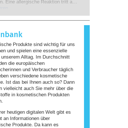
 zu denen die Unternehmen
n. Eine allergische Reaktion tritt auf,
 verpflichtet sind, decken alle
Immunsystem einer Person auf
hren
en Risiken ab, einschließlich
giert, die für die meisten Menschen
 Störungen des Hormonsystems.
nd. Ein Stoff, der eine allergische
ervorruft, wird als Allergen
enbank
t. Kosmetika und
geprodukte können Inhaltsstoffe
sche Produkte sind wichtig für uns
, die bei manchen Menschen eine
n und spielen eine essenzielle
auslösen können. Das bedeutet jedoch
n unserem Alltag. Im Durchschnitt
ss das Produkt für andere Personen
den die europäischen
r ist.
cherinnen und Verbraucher täglich
eben verschiedene kosmetische
e. Ist das bei Ihnen auch so? Dann
 vielleicht auch Sie mehr über die
stoffe in kosmetischen Produkten
n.
rer heutigen digitalen Welt gibt es
ut an Informationen über
ische Produkte. Da kann es