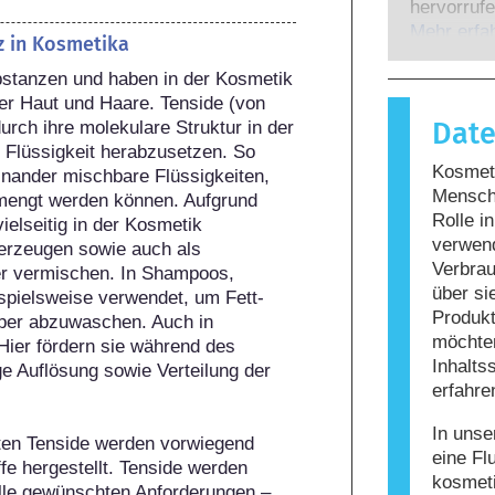
Experten,
hervorrufe
gesetzlich
wenn das 
Mehr erfa
z in Kosmetika
potenziell
Stoffe rea
möglicher
stanzen und haben in der Kosmetik 
harmlos si
er Haut und Haare. Tenside (von 
Reaktion h
Dat
durch ihre molekulare Struktur in der 
bezeichne
 Flüssigkeit herabzusetzen. So 
Körperpfle
Kosmeti
einander mischbare Flüssigkeiten, 
enthalten
Mensche
mengt werden können. Aufgrund 
Allergie 
Rolle i
elseitig in der Kosmetik 
nicht, da
verwen
erzeugen sowie auch als 
nicht siche
Verbrau
er vermischen. In Shampoos, 
über si
pielsweise verwendet, um Fett- 
Produkt
per abzuwaschen. Auch in 
möchten
ier fördern sie während des 
Inhalts
e Auflösung sowie Verteilung der 
erfahre
In unse
ten Tenside werden vorwiegend 
eine Fl
fe hergestellt. Tenside werden 
kosmet
alle gewünschten Anforderungen – 