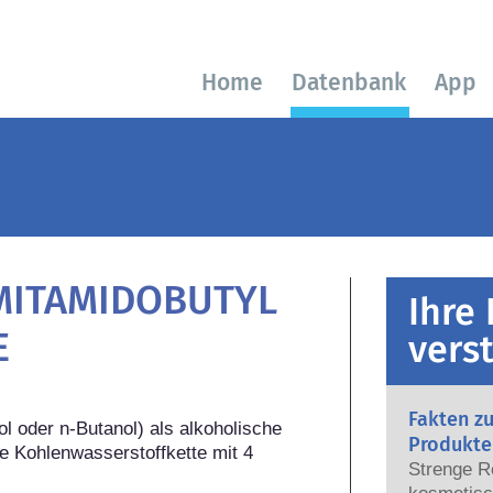
Home
Datenbank
App
MITAMIDOBUTYL
Ihre
E
vers
Fakten z
l oder n-Butanol) als alkoholische 
Produkte
e Kohlenwasserstoffkette mit 4 
Strenge R