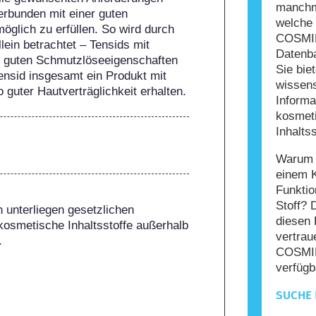
manchma
bunden mit einer guten 
welche 
öglich zu erfüllen. So wird durch 
COSMIL
lein betrachtet – Tensids mit 
Datenba
hr guten Schmutzlöseeigenschaften 
Sie bie
nsid insgesamt ein Produkt mit 
wissens
guter Hautverträglichkeit erhalten.
Informa
kosmet
Inhaltss
Warum s
einem 
Funktio
Stoff? 
 unterliegen gesetzlichen 
diesen 
kosmetische Inhaltsstoffe außerhalb 
vertrau
.
COSMIL
verfügb
SUCHE 