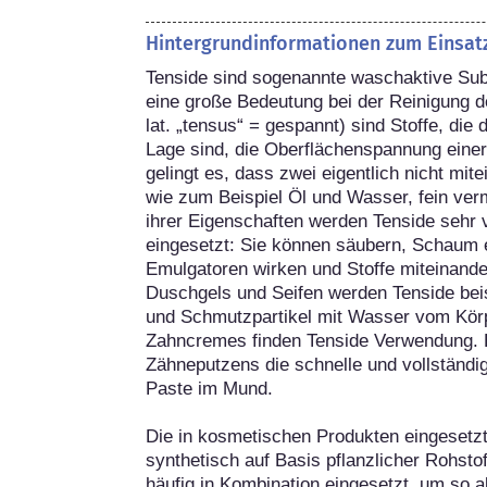
Hintergrundinformationen zum Einsat
Tenside sind sogenannte waschaktive Sub
eine große Bedeutung bei der Reinigung d
lat. „tensus“ = gespannt) sind Stoffe, die 
Lage sind, die Oberflächenspannung einer
gelingt es, dass zwei eigentlich nicht mit
wie zum Beispiel Öl und Wasser, fein ver
ihrer Eigenschaften werden Tenside sehr vi
eingesetzt: Sie können säubern, Schaum 
Emulgatoren wirken und Stoffe miteinand
Duschgels und Seifen werden Tenside beis
und Schmutzpartikel mit Wasser vom Kör
Zahncremes finden Tenside Verwendung. H
Zähneputzens die schnelle und vollständig
Paste im Mund.

Die in kosmetischen Produkten eingesetz
synthetisch auf Basis pflanzlicher Rohstof
häufig in Kombination eingesetzt, um so 