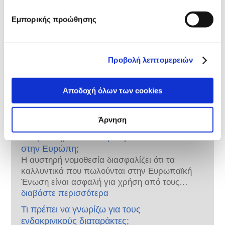
Τα συστατικά καλλυντικών υπόκεινται σε ρύθμιση. 
Παρακαλούμε σημειώστε ότι μπορεί να ισχύουν 
Εμπορικής προώθησης
διαφορετικές ρυθμίσεις για τα συστατικά 
καλλυντικών εκτός της ΕΕ.
Προβολή λεπτομερειών
Γνωρίστε τα καλλυντικά
Αποδοχή όλων των cookies
σας
Άρνηση
Πώς διατηρούνται ασφαλή τα καλλυντικά
στην Ευρώπη;
Η αυστηρή νομοθεσία διασφαλίζει ότι τα
καλλυντικά που πωλούνται στην Ευρωπαϊκή
Ένωση είναι ασφαλή για χρήση από τους
ανθρώπους. Οι εταιρείες και οι εθνικές και
διαβάστε περισσότερα
ευρωπαϊκές ρυθμιστικές αρχές μοιράζονται
Τι πρέπει να γνωρίζω για τους
την ευθύνη για την ασφάλεια των
ενδοκρινικούς διαταράκτες;