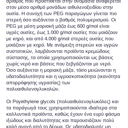
αριθμός που προστίθεται στην ονομασία αναφέρεται 
στον μέσο αριθμό μονάδων αιθυλενοξειδίου στην 
ουσία. Η συνοχή των PEG παραγώγων γίνεται πιο 
στερεή όσο αυξάνεται ο βαθμός πολυμερισμού. Οι 
PEG με μέση μοριακή μάζα έως 600 g/mol είναι 
υγρές ουσίες, έως 1.000 g/mol ουσίες που μοιάζουν 
με κηρό, και από 4.000 g/mol στερεές ουσίες που 
μοιάζουν με κηρό. Με ανάμειξη στερεών και υγρών 
συστατικών, λαμβάνονται προϊόντα κρεμώδους 
σύστασης, τα οποία χρησιμοποιούνται ως βάσεις 
χωρίς νερό και βάσεις που ξεβγάζονται με νερό. 
Όσο αυξάνεται η μοριακή μάζα, τόσο μειώνονται η 
υδατοδιαλυτότητα και η υγροσκοπικότητα (ικανότητα 
απορρόφησης υγρασίας) των 
πολυαιθυλενογλυκολών.

Οι Poyethylene glycols (πολυαιθυλενογλυκόλες) και 
τα παράγωγά τους χρησιμοποιούνται ιδιαίτερα στα 
καλλυντικά προϊόντα, καθώς έχουν ένα ευρύ φάσμα 
ιξώδους και διαλυτότητας και παρουσιάζουν πολύ 
καλή ανοχή από το δέρμα. Ως υδατοδιαλυτές μη 