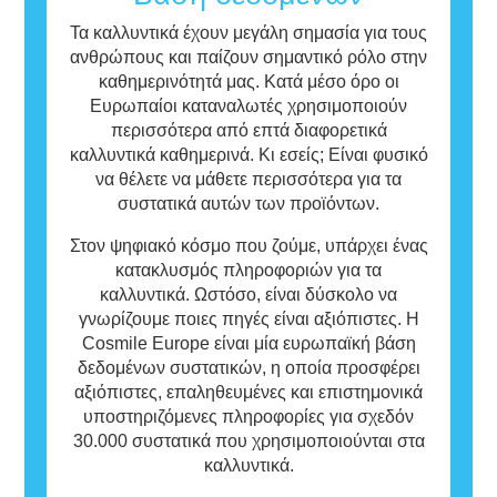
φροντίδας μπορεί να περιέχουν συστατικά
που ενδεχομένως να είναι αλλεργιογόνα για
Τα καλλυντικά έχουν μεγάλη σημασία για τους
ορισμένα άτομα.
ανθρώπους και παίζουν σημαντικό ρόλο στην
Αυτό σημαίνει ότι το προϊόν είναι ασφαλές
καθημερινότητά μας. Κατά μέσο όρο οι
για χρήση από άλλα άτομα.
Ευρωπαίοι καταναλωτές χρησιμοποιούν
περισσότερα από επτά διαφορετικά
καλλυντικά καθημερινά. Κι εσείς; Είναι φυσικό
να θέλετε να μάθετε περισσότερα για τα
συστατικά αυτών των προϊόντων.
Στον ψηφιακό κόσμο που ζούμε, υπάρχει ένας
κατακλυσμός πληροφοριών για τα
καλλυντικά. Ωστόσο, είναι δύσκολο να
γνωρίζουμε ποιες πηγές είναι αξιόπιστες. Η
Cosmile Europe είναι μία ευρωπαϊκή βάση
δεδομένων συστατικών, η οποία προσφέρει
αξιόπιστες, επαληθευμένες και επιστημονικά
υποστηριζόμενες πληροφορίες για σχεδόν
30.000 συστατικά που χρησιμοποιούνται στα
καλλυντικά.