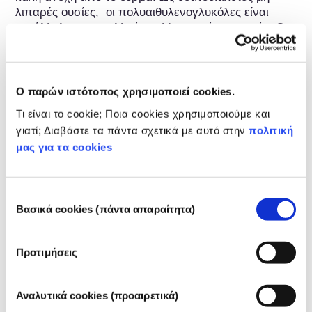
λιπαρές ουσίες,  οι πολυαιθυλενογλυκόλες είναι 
κατάλληλες για πολλούς καλλυντικούς σκοπούς. Οι 
υγρές PEG χρησιμεύουν, π.χ., ως υποκατάστατο της 
γλυκερίνης σε λοσιόν προσώπου, λοσιόν για το 
ξύρισμα και τα μαλλιά, ως διαλυτοποιητές και 
διαλύτες.
Ο παρών ιστότοπος χρησιμοποιεί cookies.
Τι είναι το cookie; Ποια cookies χρησιμοποιούμε και
Πληροφορίες για την ασφαλή χρήση
γιατί; Διαβάστε τα πάντα σχετικά με αυτό στην
πολιτική
μας για τα cookies
Claudia Fruijtier-Pölloth: Safety assessment on 
polyethylene glycols (PEGs) and their derivatives as 
used in cosmetic products. In: "Toxicology" (2005), 
No. 214, P. 1-38. Publisher: Elsevier Ireland Ltd.
Επιλογή
Βασικά cookies (πάντα απαραίτητα)
συγκατάθεσης
Ανήκει στις παρακάτω ομάδες συστατικών
Προτιμήσεις
Ουσίες περιποίησης μαλλιών / Μαλακτικά
Ρύθμιση των καλλυντικών προϊόντων
Αναλυτικά cookies (προαιρετικά)