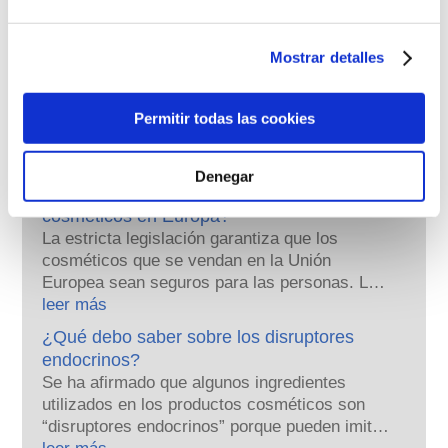
cosméticos fuera de la UE.
Mostrar detalles
Permitir todas las cookies
Conozca sus cosméticos
Denegar
¿Cómo se garantiza la seguridad de los
cosméticos en Europa?
La estricta legislación garantiza que los
cosméticos que se vendan en la Unión
Europea sean seguros para las personas. Las
empresas y las autoridades reguladoras
leer más
nacionales y europeas tienen la
¿Qué debo saber sobre los disruptores
responsabilidad compartida de garantizar la
endocrinos?
seguridad de los productos cosméticos.
Se ha afirmado que algunos ingredientes
utilizados en los productos cosméticos son
“disruptores endocrinos” porque pueden imitar