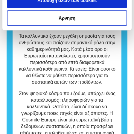
Αποδοχή όλων των cookies
καταρτισμένους επιστήμονες. Καλύπτουν
πλειοψηφία του πληθυσμού είναι αβλαβείς.
συστατικών και των προϊόντων καλλυντικών.
εκτενώς όλους τους πιθανούς κινδύνους,
Μια ουσία που προκαλεί αλλεργική
συμπεριλαμβανομένης της πιθανής
αντίδραση ονομάζεται αλλεργιογόνο. Τα
Άρνηση
ενδοκρινικής διαταραχής.
καλλυντικά και τα προϊόντα προσωπικής
Βάση δεδομένων
φροντίδας μπορεί να περιέχουν συστατικά
που ενδεχομένως να είναι αλλεργιογόνα για
Τα καλλυντικά έχουν μεγάλη σημασία για τους
ορισμένα άτομα.
ανθρώπους και παίζουν σημαντικό ρόλο στην
Αυτό σημαίνει ότι το προϊόν είναι ασφαλές
καθημερινότητά μας. Κατά μέσο όρο οι
για χρήση από άλλα άτομα.
Ευρωπαίοι καταναλωτές χρησιμοποιούν
περισσότερα από επτά διαφορετικά
καλλυντικά καθημερινά. Κι εσείς; Είναι φυσικό
να θέλετε να μάθετε περισσότερα για τα
συστατικά αυτών των προϊόντων.
Στον ψηφιακό κόσμο που ζούμε, υπάρχει ένας
κατακλυσμός πληροφοριών για τα
καλλυντικά. Ωστόσο, είναι δύσκολο να
γνωρίζουμε ποιες πηγές είναι αξιόπιστες. Η
Cosmile Europe είναι μία ευρωπαϊκή βάση
δεδομένων συστατικών, η οποία προσφέρει
αξιόπιστες, επαληθευμένες και επιστημονικά