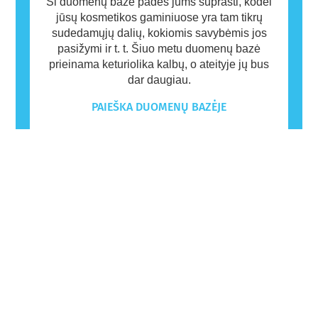
Ši duomenų bazė padės jums suprasti, kodėl
jūsų kosmetikos gaminiuose yra tam tikrų
sudedamųjų dalių, kokiomis savybėmis jos
pasižymi ir t. t. Šiuo metu duomenų bazė
prieinama keturiolika kalbų, o ateityje jų bus
dar daugiau.
PAIEŠKA DUOMENŲ BAZĖJE