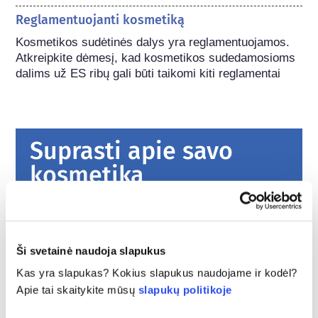
Reglamentuojanti kosmetiką
Kosmetikos sudėtinės dalys yra reglamentuojamos. 
Atkreipkite dėmesį, kad kosmetikos sudedamosioms 
dalims už ES ribų gali būti taikomi kiti reglamentai
Suprasti apie savo
kosmetiką
Kaip Europoje užtikrinama kosmetikos
priemonių sauga?
Ši svetainė naudoja slapukus
Griežtais įstatymais užtikrinama, kad Europos
Sąjungoje parduodama kosmetika ir asmens
Kas yra slapukas? Kokius slapukus naudojame ir kodėl?
higienos produktai būtų saugūs žmonėms
Apie tai skaitykite mūsų
slapukų politikoje
naudoti. Įmonės, nacionalinės ir Europos
plačiau
reguliavimo institucijos dalijasi atsakomybe už