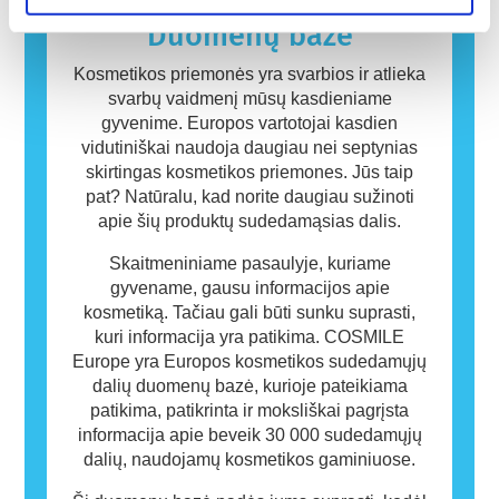
kuriems žmonėms gali sukelti alergiją. Tai
Duomenų bazė
nereiškia, kad produktas nėra saugus naudoti
kitiems.
Kosmetikos priemonės yra svarbios ir atlieka
svarbų vaidmenį mūsų kasdieniame
gyvenime. Europos vartotojai kasdien
vidutiniškai naudoja daugiau nei septynias
skirtingas kosmetikos priemones. Jūs taip
pat? Natūralu, kad norite daugiau sužinoti
apie šių produktų sudedamąsias dalis.
Skaitmeniniame pasaulyje, kuriame
gyvename, gausu informacijos apie
kosmetiką. Tačiau gali būti sunku suprasti,
kuri informacija yra patikima. COSMILE
Europe yra Europos kosmetikos sudedamųjų
dalių duomenų bazė, kurioje pateikiama
patikima, patikrinta ir moksliškai pagrįsta
informacija apie beveik 30 000 sudedamųjų
dalių, naudojamų kosmetikos gaminiuose.