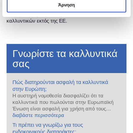
Τα συστατικά καλλυντικών υπόκεινται σε ρύθμιση. 
Άρνηση
Παρακαλούμε σημειώστε ότι μπορεί να ισχύουν 
διαφορετικές ρυθμίσεις για τα συστατικά 
καλλυντικών εκτός της ΕΕ.
Γνωρίστε τα καλλυντικά
σας
Πώς διατηρούνται ασφαλή τα καλλυντικά
στην Ευρώπη;
Η αυστηρή νομοθεσία διασφαλίζει ότι τα
καλλυντικά που πωλούνται στην Ευρωπαϊκή
Ένωση είναι ασφαλή για χρήση από τους
ανθρώπους. Οι εταιρείες και οι εθνικές και
διαβάστε περισσότερα
ευρωπαϊκές ρυθμιστικές αρχές μοιράζονται
Τι πρέπει να γνωρίζω για τους
την ευθύνη για την ασφάλεια των
ενδοκρινικούς διαταράκτες;