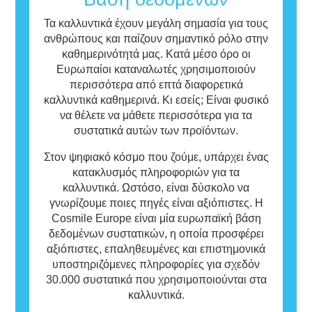
φροντίδας μπορεί να περιέχουν συστατικά
που ενδεχομένως να είναι αλλεργιογόνα για
Τα καλλυντικά έχουν μεγάλη σημασία για τους
ορισμένα άτομα.
ανθρώπους και παίζουν σημαντικό ρόλο στην
Αυτό σημαίνει ότι το προϊόν είναι ασφαλές
καθημερινότητά μας. Κατά μέσο όρο οι
για χρήση από άλλα άτομα.
Ευρωπαίοι καταναλωτές χρησιμοποιούν
περισσότερα από επτά διαφορετικά
καλλυντικά καθημερινά. Κι εσείς; Είναι φυσικό
να θέλετε να μάθετε περισσότερα για τα
συστατικά αυτών των προϊόντων.
Στον ψηφιακό κόσμο που ζούμε, υπάρχει ένας
κατακλυσμός πληροφοριών για τα
καλλυντικά. Ωστόσο, είναι δύσκολο να
γνωρίζουμε ποιες πηγές είναι αξιόπιστες. Η
Cosmile Europe είναι μία ευρωπαϊκή βάση
δεδομένων συστατικών, η οποία προσφέρει
αξιόπιστες, επαληθευμένες και επιστημονικά
υποστηριζόμενες πληροφορίες για σχεδόν
30.000 συστατικά που χρησιμοποιούνται στα
καλλυντικά.