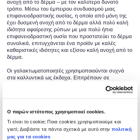
ανοχή από το δέρμα – με τον καλύτερο δυνατό 
τρόπο. Μέσω του έμπειρου συνδυασμού μιας 
επιφανειοδραστικής ουσίας, η οποία από μόνη της 
έχει δυσμενή ανοχή από το δέρμα αλλά πολύ καλή 
ιδιότητα αφαίρεσης ρύπων με μια πολύ ήπια 
επιφανειοδραστική ουσία που προστατεύει το δέρμα 
συνολικά, επιτυγχάνεται ένα προϊόν με καλές 
καθαριστικές ιδιότητες και εξίσου καλή ανοχή από το 
δέρμα.

Οι γαλακτωματοποιητές χρησιμοποιούνται συχνά 
στα καλλυντικά ως έκδοχα. Επιτρέπουν σε 
ουσιαστικά μη αναμίξιμα συστατικά, όπως έλαιο και 
νερό, να μεταφερθούν σε ένα μόνιμα σταθερό 
γαλάκτωμα. Με αυτόν τον τρόπο τόσο η υδατική όσο 
και η ελαιώδης φροντίδα και τα ενεργά συστατικά 
μπορούν να χρησιμοποιηθούν σε ένα και το αυτό 
Ο παρών ιστότοπος χρησιμοποιεί cookies.
προϊόν στα καλλυντικά. Οι γαλακτωματοποιητές 
Τι είναι το cookie; Ποια cookies χρησιμοποιούμε και
έχουν αυτή τη δράση επειδή τα μόριά τους 
γιατί; Διαβάστε τα πάντα σχετικά με αυτό στην
πολιτική
συνίστανται από ένα λιπόφιλο και ένα υδρόφιλο 
μας για τα cookies
μέρος. Με αυτόν τον τρόπο μπορούν να μειώσουν 