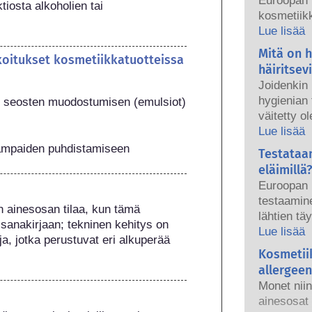
Euroopan 
iosta alkoholien tai 
kosmetiikk
tuotteet ov
Lue lisää
kansallise
Mitä on 
koitukset kosmetiikkatuotteissa
ovat yhde
häiritsev
turvallisu
Joidenkin
hygienian 
en seosten muodostumisen (emulsiot)
väitetty o
aineita, ko
Lue lisää
hormoniem
 hampaiden puhdistamiseen
Testataa
aine voi jä
eläimillä?
häiritsee 
Euroopan 
luonnonain
testaamine
vain harvo
 ainesosan tilaa, kun tämä 
lähtien tä
enimmäkse
sanakirjaan; tekninen kehitys on 
hygieniate
Lue lisää
osoitettu 
a, jotka perustuvat eri alkuperää 
aikana – j
Kosmetii
Pätevien t
voimaantu
tekemissä 
allergeen
kehityksee
kosmetiikk
Monet niin
tuotteiden
edellytetä
ainesosat 
käyttää el