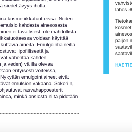
vahviste
 siedettävyys iholla.

lähes 3
ina kosmetiikkatuotteissa. Niiden 
Tietoka
i emulsio kahdesta ainesosasta 
kosmeti
inen ei tavallisesti ole mahdollista. 
ainesos
ikkatuotteessa voidaan käyttää 
paljon 
kuttavia aineita. Emulgointiaineilla 
saatavil
tuvat lipofiilisestä ja 
saatav
oivat vähentää kahden 
a veden) välillä olevaa 
HAE TI
tään erityisesti voiteissa, 
Nykyään emulgointiaineet eivät 
itävät emulsion vakaana. Sokeriin, 
 pohjautuvat rasvahappoesterit 
inoa, minkä ansiosta niitä pidetään 