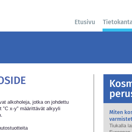
Etusivu
Tietokant
OSIDE
Kosm
peru
at alkoholeja, jotka on johdettu 
t ”C x-y” määrittävät alkyyli 
Miten kos
.

varmiste
Tiukalla l
tostuotteita 