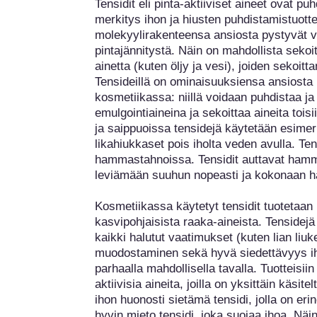
Tensidit eli pinta-aktiiviset aineet ovat puhd
merkitys ihon ja hiusten puhdistamistuottei
molekyylirakenteensa ansiosta pystyvät 
pintajännitystä. Näin on mahdollista sekoi
ainetta (kuten öljy ja vesi), joiden sekoitt
Tensideillä on ominaisuuksiensa ansiosta 
kosmetiikassa: niillä voidaan puhdistaa ja 
emulgointiaineina ja sekoittaa aineita toi
ja saippuoissa tensidejä käytetään esimer
likahiukkaset pois iholta veden avulla. Te
hammastahnoissa. Tensidit auttavat hamm
leviämään suuhun nopeasti ja kokonaan 
Kosmetiikassa käytetyt tensidit tuotetaan 
kasvipohjaisista raaka-aineista. Tensidejä 
kaikki halutut vaatimukset (kuten lian liu
muodostaminen sekä hyvä siedettävyys ih
parhaalla mahdollisella tavalla. Tuotteisii
aktiivisia aineita, joilla on yksittäin käsit
ihon huonosti sietämä tensidi, jolla on eri
hyvin mieto tensidi, joka suojaa ihoa. Näin