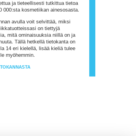
ttua ja tieteellisesti tutkittua tietoa
0 000:sta kosmetiikan ainesosasta.
nnan avulla voit selvittää, miksi
ikkatuotteissasi on tiettyjä
ia, mitä ominaisuuksia niillä on ja
muuta. Tällä hetkellä tietokanta on
la 14 eri kielellä, lisää kieliä tulee
ille myöhemmin.
ETOKANNASTA