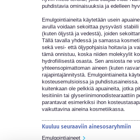
puhdistavia ominaisuuksia ja edelleen hyvä
Emulgointiaineita käytetään usein apuaine
avulla voidaan sekoittaa pysyvästi stabiil
(kuten öljystä ja vedestä), joiden sekoittam
Tällä tavalla yhdessä ja samassa kosmeti
sekä vesi- että öljypohjaisia hoitavia ja vai
tämä onnistuu, koska niiden molekyylit koos
hydrofiilisestä osasta. Sen ansiosta ne v
yhteensopimattoman aineen (kuten rasvan j
rajapintajännitystä. Emulgointiaineita käyte
kosteusemulsioissa ja puhdistusaineissa. 
kuitenkaan ole pelkkiä apuaineita, jotka p
lesitiiniin tai glyseriinimonodistearaattiin
parantavat esimerkiksi ihon kosteustasapa
vaikuttavina aineina kosmetiikassa.
Kuuluu seuraaviin ainesosaryhmiin
Emulgointiaineet