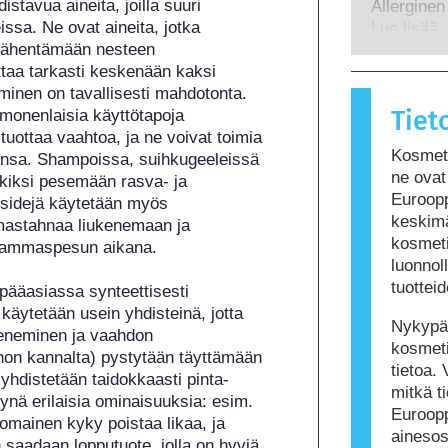
mahdollise
istavua aineita, joilla suuri 
Allerginen
menetelmi
hormonitoi
ssa. Ne ovat aineita, jotka 
immuunijär
Lue lisää
vähentämään nesteen 
useimmille
ttaa tarkasti keskenään kaksi 
reaktion a
aminen on tavallisesti mahdotonta. 
allergeeni
Tiet
monenlaisia käyttötapoja 
hygienian 
tuottaa vaahtoa, ja ne voivat toimia 
jotka voiva
Kosmeti
siinsa. Shampoissa, suihkugeeleissä 
Tämä ei ku
ne ovat 
kiksi pesemään rasva- ja 
turvallista
Euroopp
nsidejä käytetään myös 
keskimä
astahnaa liukenemaan ja 
kosmeti
hammaspesun aikana.

luonnoll
tuottei
pääasiassa synteettisesti 
käytetään usein yhdisteinä, jotta 
Nykypäi
keneminen ja vaahdon 
kosmeti
on kannalta) pystytään täyttämään 
tietoa. 
n yhdistetään taidokkaasti pinta-
mitkä ti
eltynä erilaisia ominaisuuksia: esim. 
Euroop
nomainen kyky poistaa likaa, ja 
ainesos
 saadaan lopputuote, jolla on hyviä 