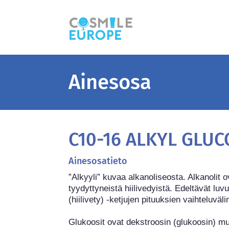
Ainesosa
C10-16 ALKYL GLUC
Ainesosatieto
”Alkyyli” kuvaa alkanoliseosta. Alkanolit ov
tyydyttyneistä hiilivedyistä. Edeltävät luvu
(hiilivety) -ketjujen pituuksien vaihteluvälin
Glukoosit ovat dekstroosin (glukoosin) muu