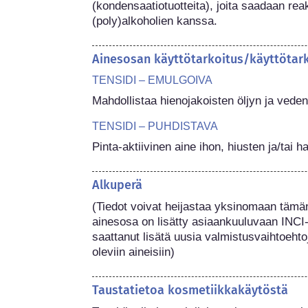
(kondensaatiotuotteita), joita saadaan reakt
(poly)alkoholien kanssa.
Ainesosan käyttötarkoitus/käyttötar
TENSIDI – EMULGOIVA
Mahdollistaa hienojakoisten öljyn ja ved
TENSIDI – PUHDISTAVA
Pinta-aktiivinen aine ihon, hiusten ja/tai
Alkuperä
(Tiedot voivat heijastaa yksinomaan tämän
ainesosa on lisätty asiaankuuluvaan INCI-
saattanut lisätä uusia valmistusvaihtoehtoj
oleviin aineisiin) 
Taustatietoa kosmetiikkakäytöstä