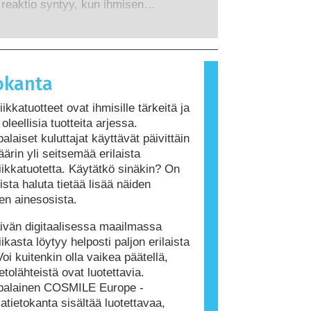
t riskit, myös mahdollisesti
 reaktio syntyy, kun ihmisen
ä.
mintaa häiritsevät ominaisuudet.
jestelmä reagoi aineisiin, jotka ovat
 ihmisille vaarattomia. Allergisen
iheuttavaa ainetta kutsutaan
ksi. Kosmetiikka- ja henkilökohtaisen
okanta
tuotteet saattavat sisältää ainesosia,
t olla joillekin ihmisille allergisoivia.
ikkatuotteet ovat ihmisille tärkeitä ja
itenkaan tarkoita, ettei muiden olisi
oleellisia tuotteita arjessa.
 käyttää tuotetta.
alaiset kuluttajat käyttävät päivittäin
ärin yli seitsemää erilaista
ikkatuotetta. Käytätkö sinäkin? On
ista haluta tietää lisää näiden
den ainesosista.
vän digitaalisessa maailmassa
ikasta löytyy helposti paljon erilaista
Voi kuitenkin olla vaikea päätellä,
etolähteistä ovat luotettavia.
palainen COSMILE Europe -
atietokanta sisältää luotettavaa,