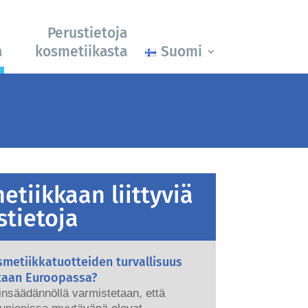
Perustietoja
a
kosmetiikasta
Suomi
etiikkaan liittyviä
stietoja
metiikkatuotteiden turvallisuus
taan Euroopassa?
ainsäädännöllä varmistetaan, että