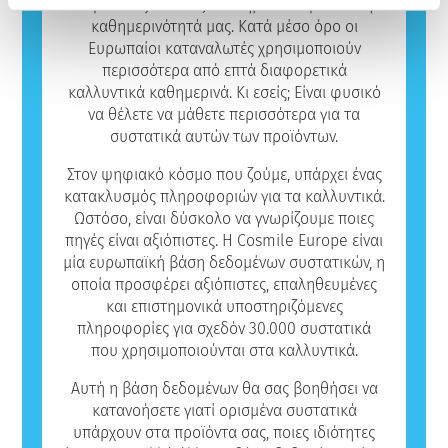
ορισμένα άτομα.
ανθρώπους και παίζουν σημαντικό ρόλο στην
Αυτό σημαίνει ότι το προϊόν είναι ασφαλές
καθημερινότητά μας. Κατά μέσο όρο οι
για χρήση από άλλα άτομα.
Ευρωπαίοι καταναλωτές χρησιμοποιούν
περισσότερα από επτά διαφορετικά
καλλυντικά καθημερινά. Κι εσείς; Είναι φυσικό
να θέλετε να μάθετε περισσότερα για τα
συστατικά αυτών των προϊόντων.
Στον ψηφιακό κόσμο που ζούμε, υπάρχει ένας
κατακλυσμός πληροφοριών για τα καλλυντικά.
Ωστόσο, είναι δύσκολο να γνωρίζουμε ποιες
πηγές είναι αξιόπιστες. Η Cosmile Europe είναι
μία ευρωπαϊκή βάση δεδομένων συστατικών, η
οποία προσφέρει αξιόπιστες, επαληθευμένες
και επιστημονικά υποστηριζόμενες
πληροφορίες για σχεδόν 30.000 συστατικά
που χρησιμοποιούνται στα καλλυντικά.
Αυτή η βάση δεδομένων θα σας βοηθήσει να
κατανοήσετε γιατί ορισμένα συστατικά
υπάρχουν στα προϊόντα σας, ποιες ιδιότητες