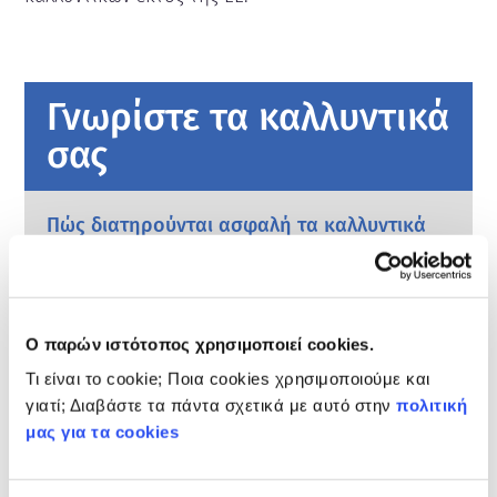
Γνωρίστε τα καλλυντικά
σας
Πώς διατηρούνται ασφαλή τα καλλυντικά
στην Ευρώπη;
Η αυστηρή νομοθεσία διασφαλίζει ότι τα
καλλυντικά που πωλούνται στην Ευρωπαϊκή
Ένωση είναι ασφαλή για χρήση από τους
Ο παρών ιστότοπος χρησιμοποιεί cookies.
ανθρώπους. Οι εταιρείες και οι εθνικές και
διαβάστε περισσότερα
ευρωπαϊκές ρυθμιστικές αρχές μοιράζονται
Τι είναι το cookie; Ποια cookies χρησιμοποιούμε και
Τι πρέπει να γνωρίζω για τους
την ευθύνη για την ασφάλεια των
γιατί; Διαβάστε τα πάντα σχετικά με αυτό στην
πολιτική
ενδοκρινικούς διαταράκτες;
καλλυντικών προϊόντων.
μας για τα cookies
Ορισμένα συστατικά που χρησιμοποιούνται
στα καλλυντικά χαρακτηρίζονται ως
«ενδοκρινικοί αναστολείς» διότι έχουν τη