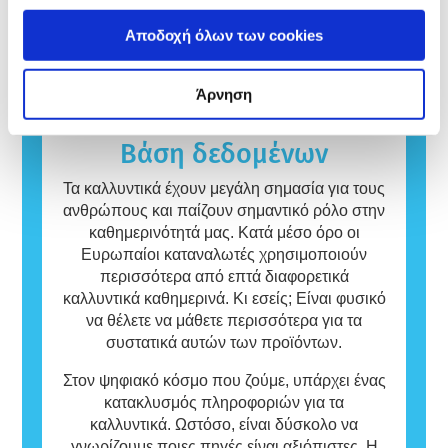
αυστηρά κριτήρια, είναι υποχρεωτικές για
αντίδραση. Αλλεργική αντίδραση μπορεί να
μεθόδους δοκιμής που δεν εμπλέκουν ζώα,
όλες εταιρείες, και διεξάγονται από ειδικά
συμβεί όταν το ανοσοποιητικό σύστημα ενός
διαβάστε περισσότερα
Αποδοχή όλων των cookies
με σκοπό την αξιολόγηση της ασφάλειας των
καταρτισμένους επιστήμονες. Καλύπτουν
ατόμου αντιδρά σε ουσίες που για την
συστατικών και των προϊόντων καλλυντικών.
εκτενώς όλους τους πιθανούς κινδύνους,
πλειοψηφία του πληθυσμού είναι αβλαβείς.
Άρνηση
συμπεριλαμβανομένης της πιθανής
Μια ουσία που προκαλεί αλλεργική
ενδοκρινικής διαταραχής.
αντίδραση ονομάζεται αλλεργιογόνο. Τα
καλλυντικά και τα προϊόντα προσωπικής
Βάση δεδομένων
φροντίδας μπορεί να περιέχουν συστατικά
που ενδεχομένως να είναι αλλεργιογόνα για
Τα καλλυντικά έχουν μεγάλη σημασία για τους
ορισμένα άτομα.
ανθρώπους και παίζουν σημαντικό ρόλο στην
Αυτό σημαίνει ότι το προϊόν είναι ασφαλές
καθημερινότητά μας. Κατά μέσο όρο οι
για χρήση από άλλα άτομα.
Ευρωπαίοι καταναλωτές χρησιμοποιούν
περισσότερα από επτά διαφορετικά
καλλυντικά καθημερινά. Κι εσείς; Είναι φυσικό
να θέλετε να μάθετε περισσότερα για τα
συστατικά αυτών των προϊόντων.
Στον ψηφιακό κόσμο που ζούμε, υπάρχει ένας
κατακλυσμός πληροφοριών για τα
καλλυντικά. Ωστόσο, είναι δύσκολο να
γνωρίζουμε ποιες πηγές είναι αξιόπιστες. Η