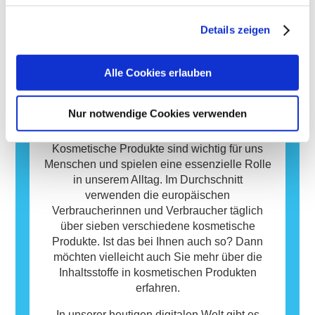
Sicherheit von Kosmetik-Inhaltsstoffen und -
Produkte durch qualifizierte wissenschaftliche
hergestellt, können eine allergische Reaktion
Produkten zu entwickeln.
Experten, zu denen die Unternehmen
hervorrufen. Eine allergische Reaktion tritt
Details zeigen
gesetzlich verpflichtet sind, decken alle
auf, wenn das Immunsystem einer Person auf
Mehr erfahren
potenziellen Risiken ab, einschließlich
Stoffe reagiert, die für die meisten Menschen
möglicher Störungen des Hormonsystems.
harmlos sind. Ein Stoff, der eine allergische
Alle Cookies erlauben
Reaktion hervorruft, wird als Allergen
bezeichnet. Kosmetika und
Nur notwendige Cookies verwenden
Körperpflegeprodukte können Inhaltsstoffe
Datenbank
enthalten, die bei manchen Menschen eine
Allergie auslösen können. Das bedeutet
Kosmetische Produkte sind wichtig für uns
jedoch nicht, dass das Produkt für andere
Menschen und spielen eine essenzielle Rolle
Personen nicht sicher ist.
in unserem Alltag. Im Durchschnitt
verwenden die europäischen
Verbraucherinnen und Verbraucher täglich
über sieben verschiedene kosmetische
Produkte. Ist das bei Ihnen auch so? Dann
möchten vielleicht auch Sie mehr über die
Inhaltsstoffe in kosmetischen Produkten
erfahren.
In unserer heutigen digitalen Welt gibt es