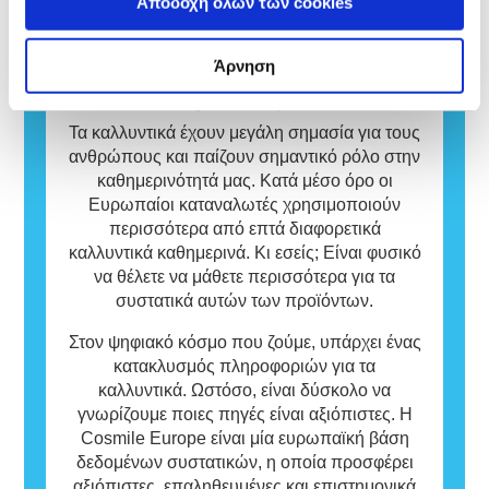
Αποδοχή όλων των cookies
εκτενώς όλους τους πιθανούς κινδύνους,
πλειοψηφία του πληθυσμού είναι αβλαβείς.
συμπεριλαμβανομένης της πιθανής
Μια ουσία που προκαλεί αλλεργική
ενδοκρινικής διαταραχής.
αντίδραση ονομάζεται αλλεργιογόνο. Τα
Άρνηση
καλλυντικά και τα προϊόντα προσωπικής
Βάση δεδομένων
φροντίδας μπορεί να περιέχουν συστατικά
που ενδεχομένως να είναι αλλεργιογόνα για
Τα καλλυντικά έχουν μεγάλη σημασία για τους
ορισμένα άτομα.
ανθρώπους και παίζουν σημαντικό ρόλο στην
Αυτό σημαίνει ότι το προϊόν είναι ασφαλές
καθημερινότητά μας. Κατά μέσο όρο οι
για χρήση από άλλα άτομα.
Ευρωπαίοι καταναλωτές χρησιμοποιούν
περισσότερα από επτά διαφορετικά
καλλυντικά καθημερινά. Κι εσείς; Είναι φυσικό
να θέλετε να μάθετε περισσότερα για τα
συστατικά αυτών των προϊόντων.
Στον ψηφιακό κόσμο που ζούμε, υπάρχει ένας
κατακλυσμός πληροφοριών για τα
καλλυντικά. Ωστόσο, είναι δύσκολο να
γνωρίζουμε ποιες πηγές είναι αξιόπιστες. Η
Cosmile Europe είναι μία ευρωπαϊκή βάση
δεδομένων συστατικών, η οποία προσφέρει
αξιόπιστες, επαληθευμένες και επιστημονικά