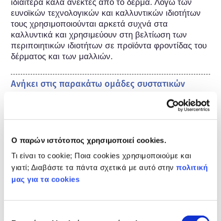
ιδιαίτερα καλά ανεκτές από το δέρμα. Λόγω των 
ευνοϊκών τεχνολογικών και καλλυντικών ιδιοτήτων 
τους χρησιμοποιούνται αρκετά συχνά στα 
καλλυντικά και χρησιμεύουν στη βελτίωση των 
περιποιητικών ιδιοτήτων σε προϊόντα φροντίδας του 
δέρματος και των μαλλιών.
Ανήκει στις παρακάτω ομάδες συστατικών
Συστατικά για τη φροντίδα του δέρματος
Ρύθμιση των καλλυντικών προϊόντων
Τα συστατικά καλλυντικών υπόκεινται σε ρύθμιση. 
Ο παρών ιστότοπος χρησιμοποιεί cookies.
Παρακαλούμε σημειώστε ότι μπορεί να ισχύουν 
Τι είναι το cookie; Ποια cookies χρησιμοποιούμε και
διαφορετικές ρυθμίσεις για τα συστατικά 
γιατί; Διαβάστε τα πάντα σχετικά με αυτό στην
πολιτική
καλλυντικών εκτός της ΕΕ.
μας για τα cookies
Επιλογή