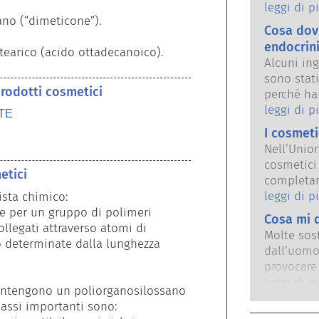
le persone
leggi di p
ano (“dimeticone”).

regolamen
Cosa dovr
condivido
endocrin
 stearico (acido ottadecanoico).
sicuri i p
Alcuni ing
sono stati
prodotti cosmetici
perché ha
delle prop
leggi di p
TE
qualcosa 
I cosmeti
un ormone,
Nell’Unio
effettiva
cosmetici 
Molte sos
etici
completam
imitano g
30 anni, 
leggi di p
sta chimico: 
che pochis
divieto, l
e per un gruppo di polimeri 
Cosa mi d
farmaci p
prodotti p
ollegati attraverso atomi di 
endocrino.
Molte sost
investito 
no determinate dalla lunghezza 
dei prodot
dall’uomo
alternativ
qualificat
provocare
per valuta
legge a ef
allergica 
leggi di p
dei prodot
contengono un poliorganosilossano 
rischi, in
immunitar
assi importanti sono: 
sistema e
sostanze 