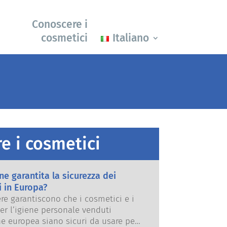
Conoscere i
cosmetici
Italiano
e i cosmetici
e garantita la sicurezza dei
 in Europa?
re garantiscono che i cosmetici e i
er l’igiene personale venduti
ne europea siano sicuri da usare per