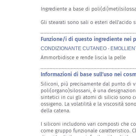
Ingrediente a base di poli(di)metilsiloss
Gli stearati sono sali o esteri dell'acido
Funzione/i di questo ingrediente nei 
CONDIZIONANTE CUTANEO - EMOLLIEN
Ammorbidisce e rende liscia la pelle
Informazioni di base sull’uso nei cosm
Siliconi, più precisamente dal punto di vi
poli(organo)silossani, è una designazion
sintetici in cui gli atomi di silicio sono c
ossigeno. La volatilità e la viscosità so
della catena.

I siliconi includono vari composti che 
come gruppo funzionale caratteristico. Cl