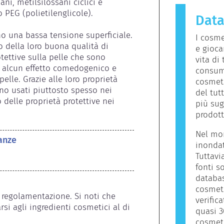
ni, metilsilossani ciclici e 
parte del
 PEG (polietilenglicole).

Dat
provoca u
allergene.
no una bassa tensione superficiale. 
I cosme
della per
o della loro buona qualità di 
e gioca
che potreb
ettive sulla pelle che sono 
vita di 
persone. C
 alcun effetto comedogenico e 
consum
sia sicuro 
elle. Grazie alle loro proprietà 
cosmeti
no usati piuttosto spesso nei 
del tut
delle proprietà protettive nei 
più sug
prodott
Nel mon
anze
inondat
Tuttavi
fonti s
databas
cosmeti
 regolamentazione. Si noti che 
verific
si agli ingredienti cosmetici al di 
quasi 3
cosmeti