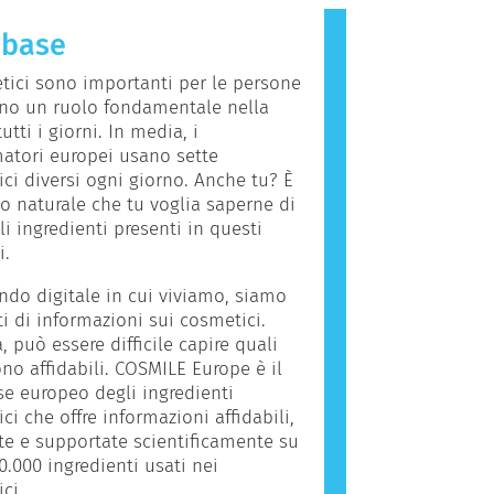
le altre persone. Una sostanza che
abase
na reazione allergica è chiamata
 Cosmetici e prodotti per la cura
tici sono importanti per le persone
sona possono contenere ingredienti
no un ruolo fondamentale nella
bero risultare allergenici per alcune
tutti i giorni. In media, i
iò non significa che il prodotto non
atori europei usano sette
da utilizzare per gli altri.
ci diversi ogni giorno. Anche tu? È
to naturale che tu voglia saperne di
li ingredienti presenti in questi
i.
do digitale in cui viviamo, siamo
i di informazioni sui cosmetici.
a, può essere difficile capire quali
ono affidabili. COSMILE Europe è il
e europeo degli ingredienti
ci che offre informazioni affidabili,
ate e supportate scientificamente su
0.000 ingredienti usati nei
ci.