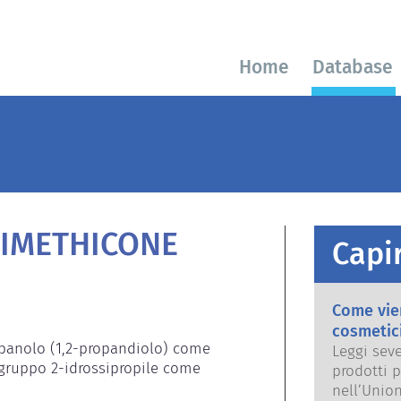
Home
Database
IMETHICONE
Capir
Come vien
cosmetici
ropanolo (1,2-propandiolo) come 
Leggi seve
ruppo 2-idrossipropile come 
prodotti p
nell’Unio