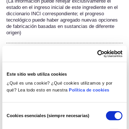
(La información puede reflejar exclusivamente el 
estado en el ingreso inicial de este ingrediente en el 
diccionario INCI correspondiente; el progreso 
tecnológico puede haber agregado nuevas opciones 
de fabricación basadas en sustancias de diferente 
origen) 
Pertenece a los siguientes grupos de sustancias
Formadores de películas (Filmógenos)
Regulando cosméticos
Este sitio web utiliza cookies
Los ingredientes cosméticos están sujetos a 
¿Qué es una cookie? ¿Qué cookies utilizamos y por
regulación. Por favor, tenga en cuenta que podrían 
qué? Lea todo esto en nuestra
Política de cookies
aplicarse diferentes regulaciones a los ingredientes 
cosméticos fuera de la UE.
Selección
Cookies esenciales (siempre necesarias)
de
consentimiento