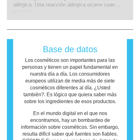
animales para evaluar la seguridad de los
cubren todos los riesgos potenciales, incluida
alérgica. Una reacción alérgica ocurre cuando
ingredientes y productos cosméticos.
la posible alteración endocrina.
el sistema inmunológico de una persona
leer más
reacciona a sustancias que son inofensivas
para la mayoría de las personas. Una
sustancia que causa una reacción alérgica se
llama alérgeno. Los cosméticos y productos
de cuidado personal pueden contener
Base de datos
ingredientes que pueden resultar alergénicos
para algunas personas. Esto no significa que
Los cosméticos son importantes para las
el producto no sea seguro para que otros lo
personas y tienen un papel fundamental en
utilicen.
nuestra día a día. Los consumidores
europeos utilizan de media más de siete
cosméticos diferentes al día. ¿Usted
también?. Es lógico que quiera saber más
sobre los ingredientes de esos productos.
En el mundo digital en el que nos
encontramos, hay un bombardeo de
información sobre cosméticos. Sin embargo,
resulta difícil saber qué fuentes son fiables.