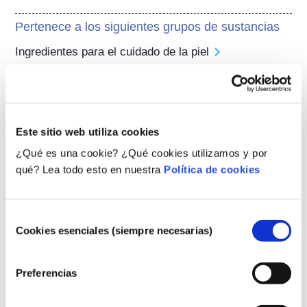
Pertenece a los siguientes grupos de sustancias
Ingredientes para el cuidado de la piel
Regulando cosméticos
Los ingredientes cosméticos están sujetos a 
regulación. Por favor, tenga en cuenta que podrían 
Este sitio web utiliza cookies
aplicarse diferentes regulaciones a los ingredientes 
cosméticos fuera de la UE.
¿Qué es una cookie? ¿Qué cookies utilizamos y por
qué? Lea todo esto en nuestra
Política de cookies
Conozca sus cosméticos
Selección
Cookies esenciales (siempre necesarias)
de
consentimiento
¿Cómo se garantiza la seguridad de los
Preferencias
cosméticos en Europa?
La estricta legislación garantiza que los