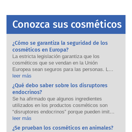
Conozca sus cosméticos
¿Cómo se garantiza la seguridad de los
cosméticos en Europa?
La estricta legislación garantiza que los
cosméticos que se vendan en la Unión
Europea sean seguros para las personas. Las
empresas y las autoridades reguladoras
leer más
nacionales y europeas tienen la
¿Qué debo saber sobre los disruptores
responsabilidad compartida de garantizar la
endocrinos?
seguridad de los productos cosméticos.
Se ha afirmado que algunos ingredientes
utilizados en los productos cosméticos son
“disruptores endocrinos” porque pueden imitar
algunas de las propiedades de nuestras
leer más
hormonas. El hecho de que algo pueda imitar
¿Se prueban los cosméticos en animales?
a una hormona no significa que vaya a alterar