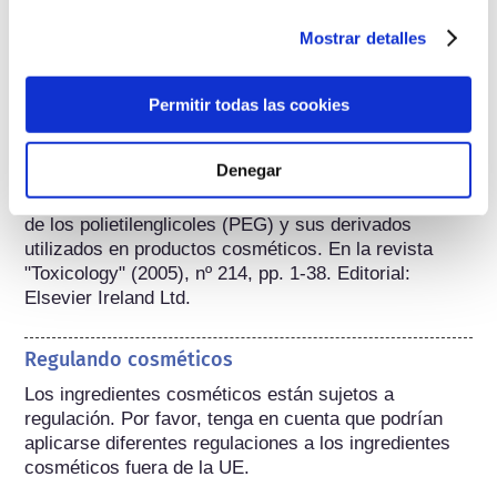
hidrosolubles y no grasas, los polietilenglicoles son 
adecuados para muchos fines cosméticos. Los PEG 
Mostrar detalles
líquidos sirven, por ejemplo, como sustitutos del 
glicerol en lociones faciales, de afeitado y para el 
cabello, como solubilizantes y disolventes.
Permitir todas las cookies
Información sobre el uso seguro
Denegar
Claudia Fruijtier-Pölloth: Evaluación de la seguridad 
de los polietilenglicoles (PEG) y sus derivados 
utilizados en productos cosméticos. En la revista 
"Toxicology" (2005), nº 214, pp. 1-38. Editorial: 
Elsevier Ireland Ltd.
Regulando cosméticos
Los ingredientes cosméticos están sujetos a 
regulación. Por favor, tenga en cuenta que podrían 
aplicarse diferentes regulaciones a los ingredientes 
cosméticos fuera de la UE.