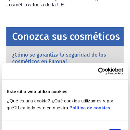
cosméticos fuera de la UE.
Conozca sus cosméticos
¿Cómo se garantiza la seguridad de los
cosméticos en Europa?
La estricta legislación garantiza que los
cosméticos que se vendan en la Unión
Europea sean seguros para las personas. Las
empresas y las autoridades reguladoras
leer más
Este sitio web utiliza cookies
nacionales y europeas tienen la
¿Qué debo saber sobre los disruptores
responsabilidad compartida de garantizar la
¿Qué es una cookie? ¿Qué cookies utilizamos y por
endocrinos?
seguridad de los productos cosméticos.
qué? Lea todo esto en nuestra
Política de cookies
Se ha afirmado que algunos ingredientes
utilizados en los productos cosméticos son
“disruptores endocrinos” porque pueden imitar
Selección
algunas de las propiedades de nuestras
leer más