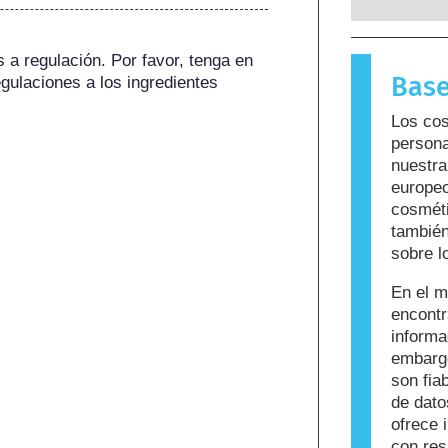
reacciona
para la m
a regulación. Por favor, tenga en 
sustancia
Base
gulaciones a los ingredientes 
llama alé
cuidado p
Los cos
que puede
persona
personas. 
nuestra
sea seguro
europeo
cosméti
también
sobre l
En el m
encont
informa
embargo
son fi
de dato
ofrece 
con res