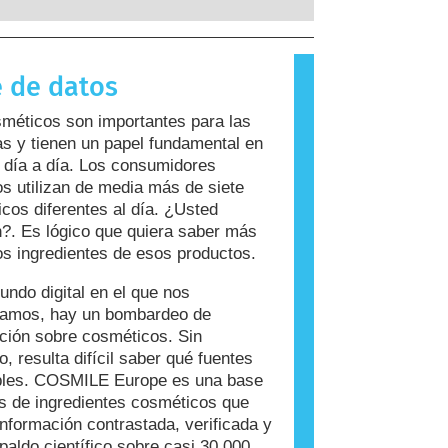
 a sustancias que son inofensivas
ayoría de las personas. Una
 que causa una reacción alérgica se
 de datos
rgeno. Los cosméticos y productos de
ersonal pueden contener ingredientes
méticos son importantes para las
n resultar alergénicos para algunas
s y tienen un papel fundamental en
Esto no significa que el producto no
 día a día. Los consumidores
 para que otros lo utilicen.
s utilizan de media más de siete
cos diferentes al día. ¿Usted
?. Es lógico que quiera saber más
os ingredientes de esos productos.
undo digital en el que nos
ramos, hay un bombardeo de
ción sobre cosméticos. Sin
, resulta difícil saber qué fuentes
ables. COSMILE Europe es una base
s de ingredientes cosméticos que
información contrastada, verificada y
paldo científico sobre casi 30.000